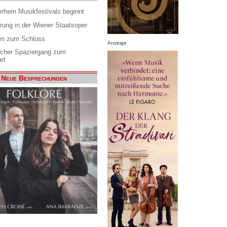
rrhein Musikfestivals beginnt
rung in der Wiener Staatsoper
en zum Schluss
Anzeige
scher Spaziergang zum
rt
Neue Besprechungen