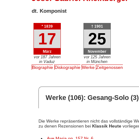
dt. Komponist
* 1839
† 1901
17
25
März
November
vor 187 Jahren
vor 125 Jahren
in Vaduz
in München
Biographie
Diskographie
Werke
Zeitgenossen
Werke (106): Gesang-Solo (3)
Die Werke repräsentieren nicht das vollständige We
zu denen Rezensionen bei
Klassik Heute
vorliege
Ave Maria op. 157 Nr. 6