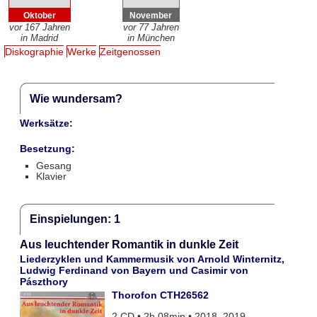
Oktober
November
vor 167 Jahren
vor 77 Jahren
in Madrid
in München
Diskographie
Werke
Zeitgenossen
Wie wundersam?
Werksätze:
Besetzung:
Gesang
Klavier
Einspielungen: 1
Aus leuchtender Romantik in dunkle Zeit
Liederzyklen und Kammermusik von Arnold Winternitz,
Ludwig Ferdinand von Bayern und Casimir von
Pászthory
Thorofon CTH26562
2 CD • 2h 08min • 2018, 2019