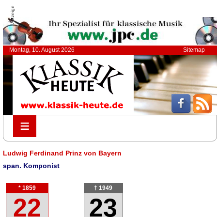
Anzeige
Montag, 10. August 2026
Sitemap
≡
≡
Ludwig Ferdinand Prinz von Bayern
span. Komponist
* 1859
† 1949
22
23