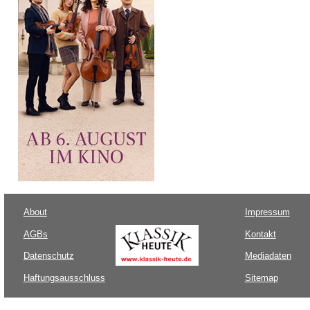
About
Impressum
AGBs
Kontakt
Datenschutz
Mediadaten
Haftungsausschluss
Sitemap