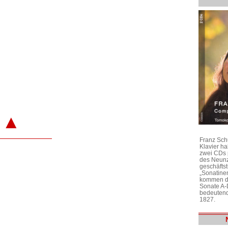
▲
Franz Sch
Klavier h
zwei CDs 
des Neunz
geschäftst
„Sonatine
kommen di
Sonate A-
bedeutend
1827.