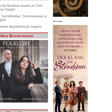
che Musikrat trauert um Prof.
ine Siegert
 Symphoniker: Sommerpause &
ginn
Anzeige
rrhein Musikfestivals beginnt
Neue Besprechungen