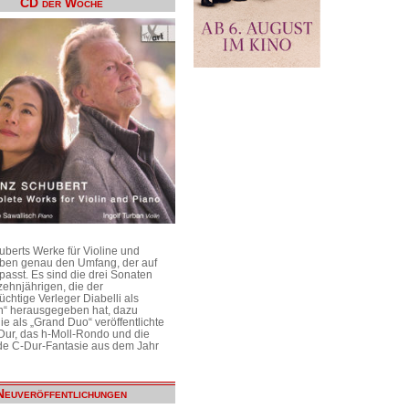
CD der Woche
uberts Werke für Violine und
aben genau den Umfang, der auf
passt. Es sind die drei Sonaten
ehnjährigen, die der
üchtige Verleger Diabelli als
n“ herausgegeben hat, dazu
e als „Grand Duo“ veröffentlichte
Dur, das h-Moll-Rondo und die
e C-Dur-Fantasie aus dem Jahr
Neuveröffentlichungen