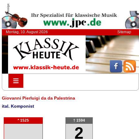
Anzeige
Montag, 10. August 2026
Sitemap
≡
≡
Giovanni Pierluigi da da Palestrina
ital. Komponist
* 1525
† 1594
2