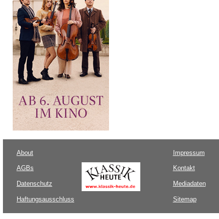
About
Impressum
AGBs
Kontakt
Datenschutz
Mediadaten
Haftungsausschluss
Sitemap