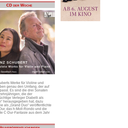
CD der Woche
uberts Werke für Violine und
aben genau den Umfang, der auf
passt. Es sind die drei Sonaten
ehnjährigen, die der
üchtige Verleger Diabelli als
n“ herausgegeben hat, dazu
e als „Grand Duo“ veröffentlichte
Dur, das h-Moll-Rondo und die
e C-Dur-Fantasie aus dem Jahr
Neuveröffentlichungen