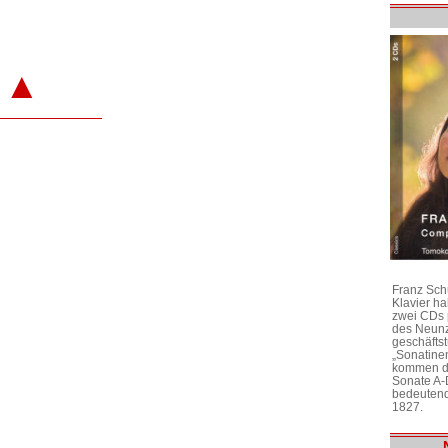
▲
Franz Sch
Klavier h
zwei CDs 
des Neunz
geschäftst
„Sonatine
kommen di
Sonate A-
bedeutend
1827.