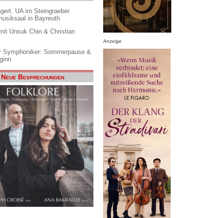
gert. UA im Steingraeber
siksaal in Bayreuth
it Unsuk Chin & Christian
Anzeige
 Symphoniker: Sommerpause &
ginn
Neue Besprechungen