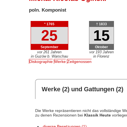
poln. Komponist
* 1765
† 1833
25
15
September
Oktober
vor 261 Jahren
vor 193 Jahren
in Guzów b. Warschau
in Florenz
Diskographie
Werke
Zeitgenossen
Werke (2) und Gattungen (2)
Die Werke repräsentieren nicht das vollständige We
zu denen Rezensionen bei
Klassik Heute
vorliege
diverse Besetzungen (1)