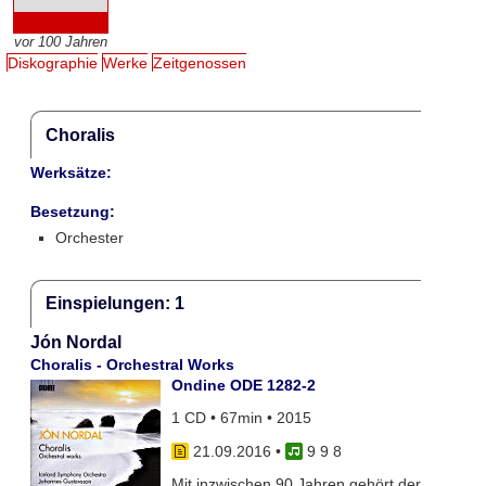
vor 100 Jahren
Diskographie
Werke
Zeitgenossen
Choralis
Werksätze:
Besetzung:
Orchester
Einspielungen: 1
Jón Nordal
Choralis - Orchestral Works
Ondine ODE 1282-2
1 CD • 67min • 2015
21.09.2016
•
9 9 8
Mit inzwischen 90 Jahren gehört der