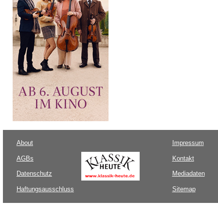
About
Impressum
AGBs
Kontakt
Datenschutz
Mediadaten
Haftungsausschluss
Sitemap