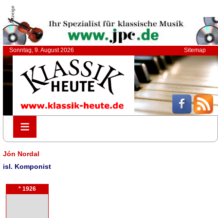
Anzeige
Sonntag, 9. August 2026
Sitemap
≡
≡
Jón Nordal
isl. Komponist
* 1926