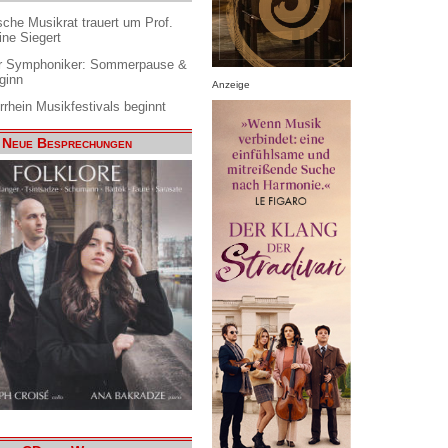
che Musikrat trauert um Prof.
ine Siegert
 Symphoniker: Sommerpause &
ginn
Anzeige
rrhein Musikfestivals beginnt
Neue Besprechungen