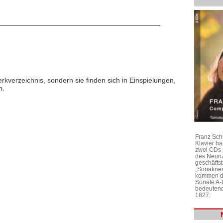
rkverzeichnis, sondern sie finden sich in Einspielungen,
n.
Franz Sch
Klavier h
zwei CDs 
des Neunz
geschäftst
„Sonatine
kommen di
Sonate A-
bedeutend
1827.