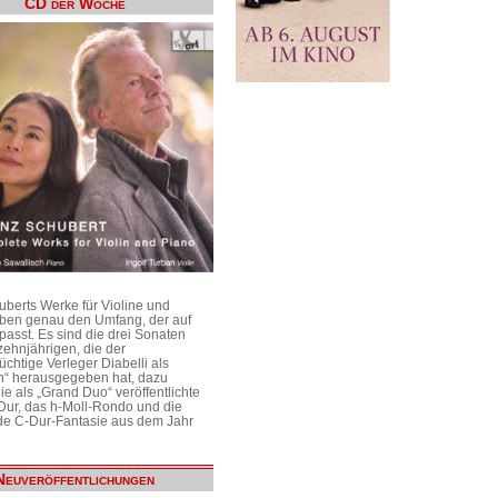
CD der Woche
uberts Werke für Violine und
aben genau den Umfang, der auf
passt. Es sind die drei Sonaten
ehnjährigen, die der
üchtige Verleger Diabelli als
n“ herausgegeben hat, dazu
e als „Grand Duo“ veröffentlichte
Dur, das h-Moll-Rondo und die
e C-Dur-Fantasie aus dem Jahr
Neuveröffentlichungen