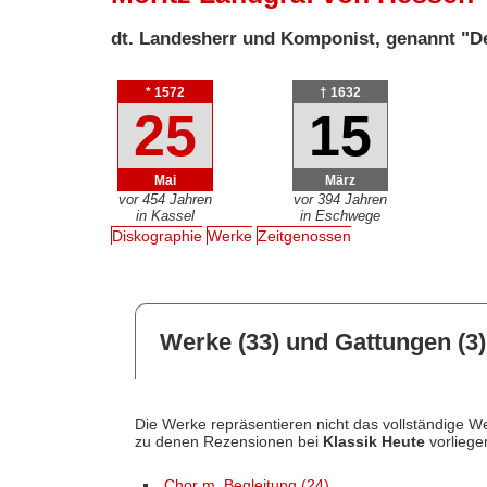
dt. Landesherr und Komponist, genannt "D
* 1572
† 1632
25
15
Mai
März
vor 454 Jahren
vor 394 Jahren
in Kassel
in Eschwege
Diskographie
Werke
Zeitgenossen
Werke (33) und Gattungen (3)
Die Werke repräsentieren nicht das vollständige We
zu denen Rezensionen bei
Klassik Heute
vorliege
Chor m. Begleitung (24)