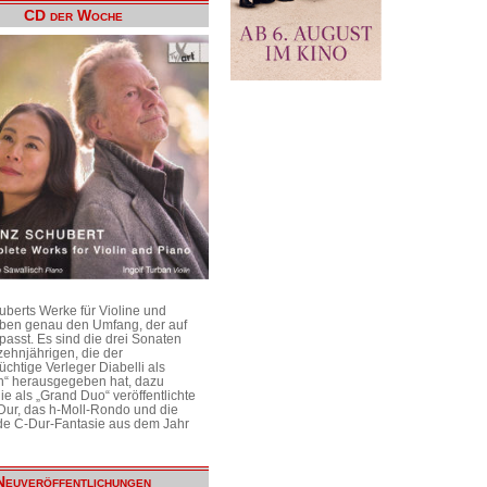
CD der Woche
uberts Werke für Violine und
aben genau den Umfang, der auf
passt. Es sind die drei Sonaten
ehnjährigen, die der
üchtige Verleger Diabelli als
n“ herausgegeben hat, dazu
e als „Grand Duo“ veröffentlichte
Dur, das h-Moll-Rondo und die
e C-Dur-Fantasie aus dem Jahr
Neuveröffentlichungen