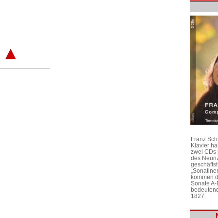
▲
Franz Sch
Klavier h
zwei CDs 
des Neunz
geschäftst
„Sonatine
kommen di
Sonate A-
bedeutend
1827.