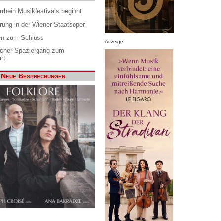
rrhein Musikfestivals beginnt
rung in der Wiener Staatsoper
en zum Schluss
Anzeige
scher Spaziergang zum
rt
Neue Besprechungen