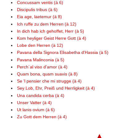
Concussam ventis (à 6)
Discipulis tribus (à 6)
Eia age, laetemur (à 8)
Ich ruffe zu dem Herren (à 12)
In dich hab ich gehoffet, Herr (à 5)
Kom heyliger Geist Herre Gott (à 4)
Lobe den Herren (à 12)
Pavana della Signora Elisabetha d'Hassia (à 5)
Pavana Malinconia (à 5)
Perch`al viso d'amor (à 4)
Quam bona, quam suavis (à 8)
Se 'l pensier che mi strugge (à 4)
Sey Lob, Ehr, Preiß und Herrligkeit (à 4)
Una candida cerba (à 4)
Unser Vatter (à 4)
Ut lanis ovium (à 6)
Zu Gott dem Herren (à 4)
▲