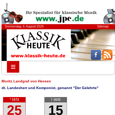
Anzeige
Donnerstag, 6. August 2026
Sitemap
≡
≡
Moritz Landgraf von Hessen
dt. Landesherr und Komponist, genannt "Der Gelehrte"
* 1572
† 1632
25
15