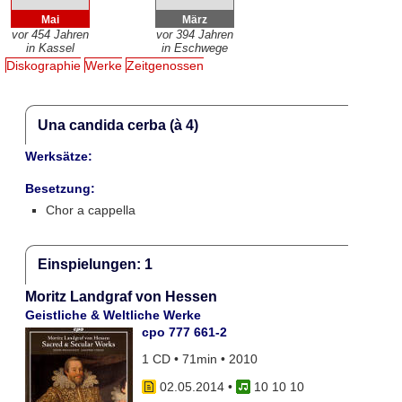
Mai
März
vor 454 Jahren
vor 394 Jahren
in Kassel
in Eschwege
Diskographie
Werke
Zeitgenossen
Una candida cerba (à 4)
Werksätze:
Besetzung:
Chor a cappella
Einspielungen: 1
Moritz Landgraf von Hessen
Geistliche & Weltliche Werke
cpo 777 661-2
1 CD • 71min • 2010
02.05.2014
•
10 10 10