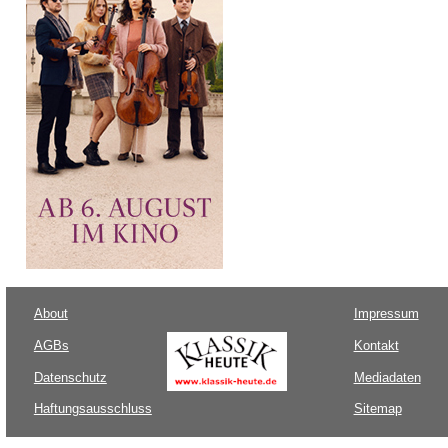
About
Impressum
AGBs
Kontakt
Datenschutz
Mediadaten
Haftungsausschluss
Sitemap