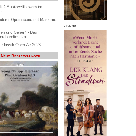
ARD-Musikwettbewerb im
am
nderer Opernabend mit Massimo
Anzeige
en und Gehen“ - Das
dtebundfestival
 Klassik Open-Air 2026
Neue Besprechungen