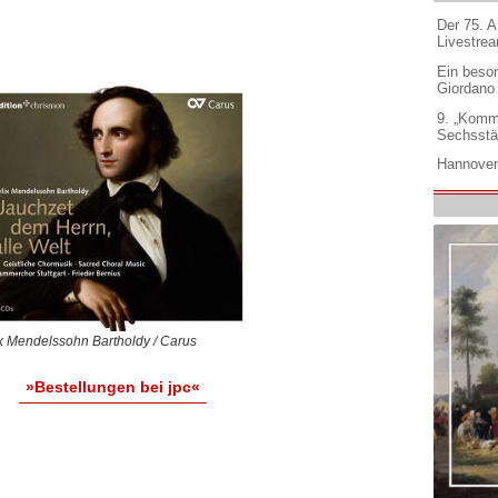
Der 75. 
Livestre
Ein beso
Giordano
9. „Komm
Sechsstä
Hannover
x Mendelssohn Bartholdy / Carus
»Bestellungen bei jpc«