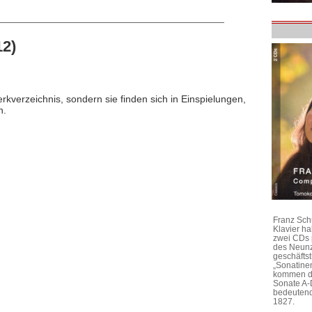
12)
rkverzeichnis, sondern sie finden sich in Einspielungen,
n.
Franz Sch
Klavier h
zwei CDs 
des Neunz
geschäftst
„Sonatine
kommen di
Sonate A-
bedeutend
1827.