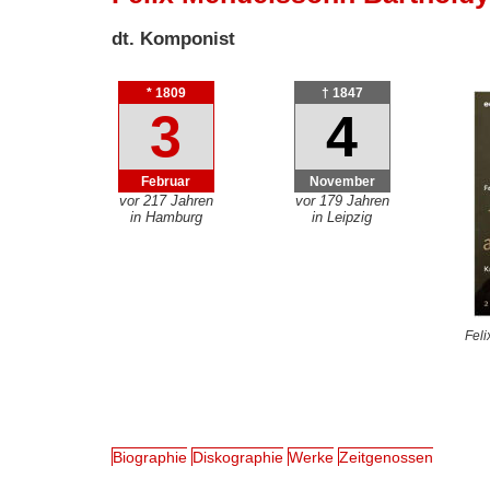
dt. Komponist
* 1809
† 1847
3
4
Februar
November
vor 217 Jahren
vor 179 Jahren
in Hamburg
in Leipzig
Feli
Biographie
Diskographie
Werke
Zeitgenossen