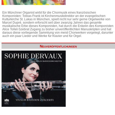
Ein Münchner Organist wirbt für die Chormusik eines französischen
Komponisten: Tobias Frank ist Kirchenmusikdirektor an der evangelischen
Kulturkirche St. Lukas in München, spielt nicht nur sehr gerne Orgelwerke von
Marcel Dupré, sondern erforscht seit über zwanzig Jahren das gesamte
musikalische Erbe dieses Komponisten, hat durch die Enkelin des Komponisten
Alice Tollet-Szebrat Zugang zu bisher unveröffentlichten Manuskripten und hat
daraus diese vorliegende Sammlung von meist Chorwerken vorgelegt, darunter
auch ein paar Lieder und Werke für Klavier und für Orgel.
Neuveröffentlichungen