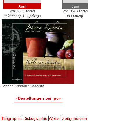
April
Juni
vor 366 Jahren
vor 304 Jahren
in Geising, Erzgebirge
in Leipzig
Johann Kuhnau / Concerto
»Bestellungen bei jpc«
Biographie
Diskographie
Werke
Zeitgenossen