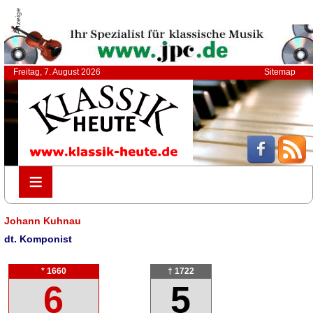
Anzeige
Freitag, 7. August 2026
Sitemap
≡
≡
Johann Kuhnau
dt. Komponist
* 1660
† 1722
6
5