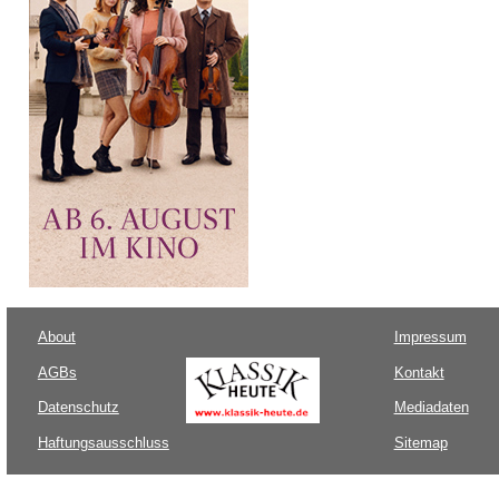
About
Impressum
AGBs
Kontakt
Datenschutz
Mediadaten
Haftungsausschluss
Sitemap