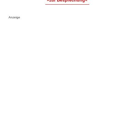
»zur Besprechung«
Anzeige