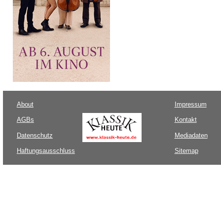
About
Impressum
AGBs
Kontakt
Datenschutz
Mediadaten
Haftungsausschluss
Sitemap