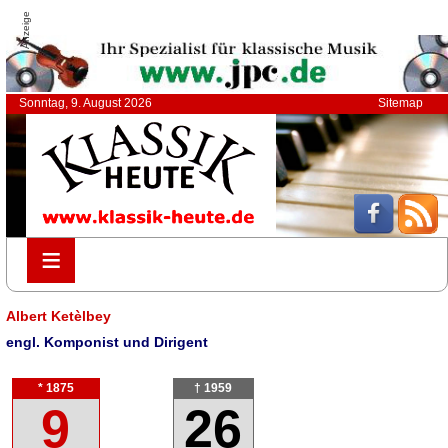
Anzeige
Sonntag, 9. August 2026
Sitemap
≡
≡
Albert Ketèlbey
engl. Komponist und Dirigent
* 1875
† 1959
9
26