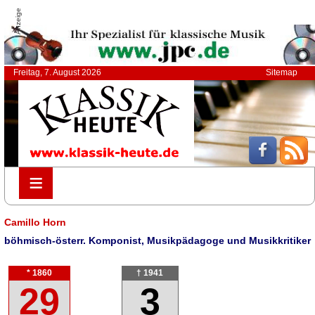
Anzeige
Freitag, 7. August 2026
Sitemap
≡
≡
Camillo Horn
böhmisch-österr. Komponist, Musikpädagoge und Musikkritiker
* 1860
† 1941
29
3