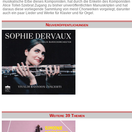
musikalische Erbe dieses Komponisten, hat durch die Enkelin des Komponisten
Alice Tollet-Szebrat Zugang zu bisher unveröffentlichten Manuskripten und hat
daraus diese vorliegende Sammlung von meist Chorwerken vorgelegt, darunter
auch ein paar Lieder und Werke für Klavier und für Orgel.
Neuveröffentlichungen
Weitere 39 Themen