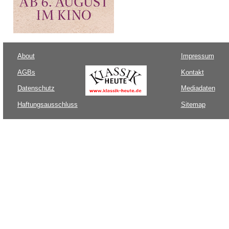
About
Impressum
AGBs
Kontakt
Datenschutz
Mediadaten
Haftungsausschluss
Sitemap