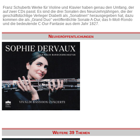
Franz Schuberts Werke für Violine und Klavier haben genau den Umfang, der
auf zwei CDs passt. Es sind die drei Sonaten des Neunzehnjährigen, die der
geschäftstüchtige Verleger Diabelli als „Sonatinen“ herausgegeben hat, dazu
kommen die als „Grand Duo“ veröffentlichte Sonate A-Dur, das h-Moll-Rondo
und die bedeutende C-Dur-Fantasie aus dem Jahr 1827.
Neuveröffentlichungen
Weitere 39 Themen