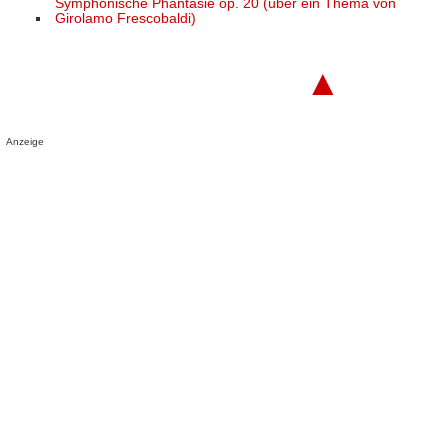
Symphonische Phantasie op. 20 (über ein Thema von
Girolamo Frescobaldi)
▲
Anzeige