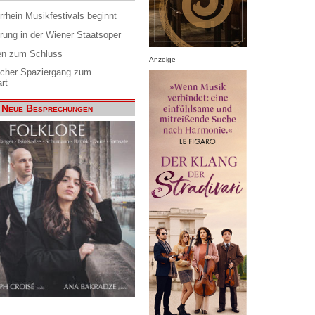
rrhein Musikfestivals beginnt
rung in der Wiener Staatsoper
en zum Schluss
Anzeige
scher Spaziergang zum
rt
Neue Besprechungen