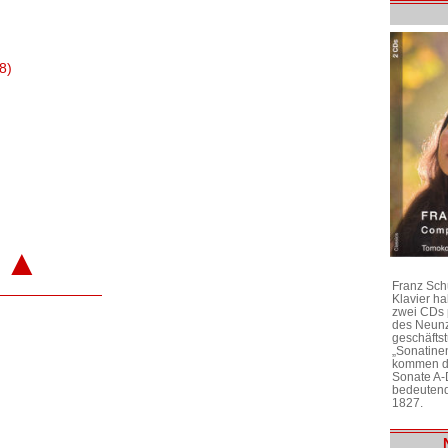
8)
▲
Franz Sch
Klavier h
zwei CDs 
des Neunz
geschäftst
„Sonatine
kommen di
Sonate A-
bedeutend
1827.