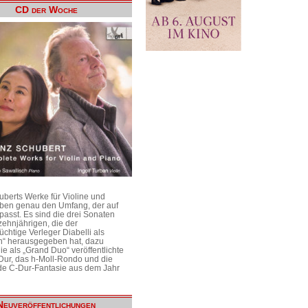
CD der Woche
uberts Werke für Violine und
aben genau den Umfang, der auf
passt. Es sind die drei Sonaten
ehnjährigen, die der
üchtige Verleger Diabelli als
n“ herausgegeben hat, dazu
e als „Grand Duo“ veröffentlichte
Dur, das h-Moll-Rondo und die
e C-Dur-Fantasie aus dem Jahr
Neuveröffentlichungen