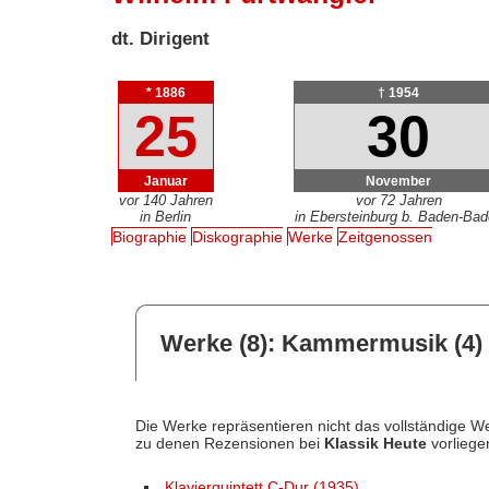
dt. Dirigent
* 1886
† 1954
25
30
Januar
November
vor 140 Jahren
vor 72 Jahren
in Berlin
in Ebersteinburg b. Baden-Ba
Biographie
Diskographie
Werke
Zeitgenossen
Werke (8): Kammermusik (4)
Die Werke repräsentieren nicht das vollständige We
zu denen Rezensionen bei
Klassik Heute
vorliege
Klavierquintett C-Dur (1935)