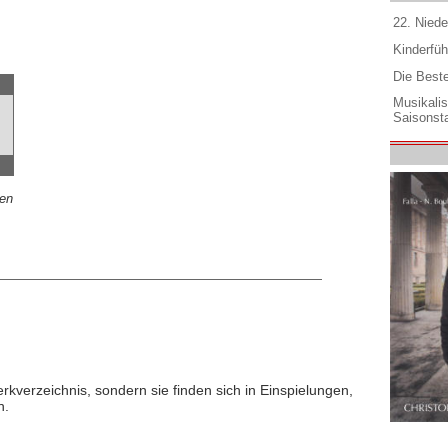
22. Niede
Kinderfüh
Die Best
Musikali
Saisonsta
den
rkverzeichnis, sondern sie finden sich in Einspielungen,
n.