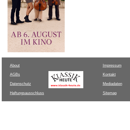
About
Impressum
AGBs
Kontakt
Datenschutz
Mediadaten
Haftungsausschluss
Sitemap