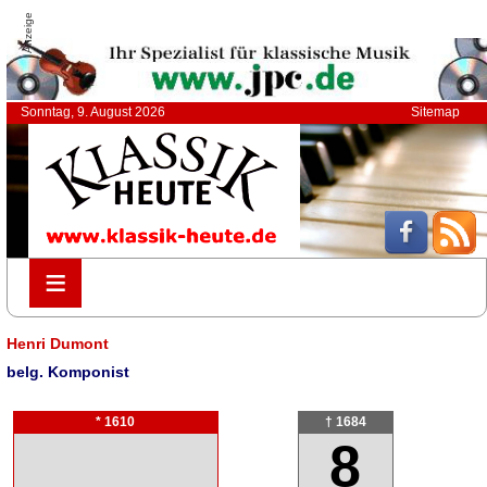
Anzeige
Sonntag, 9. August 2026
Sitemap
≡
≡
Henri Dumont
belg. Komponist
* 1610
† 1684
8