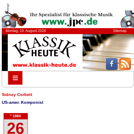
Anzeige
Montag, 10. August 2026
Sitemap
≡
≡
Sidney Corbett
US-amer. Komponist
* 1960
26