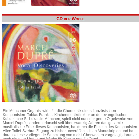
CD der Woche
Ein Münchner Organist wirbt für die Chormusik eines französischen
Komponisten: Tobias Frank ist Kirchenmusikdirektor an der evangelischen
Kulturkirche St. Lukas in München, spielt nicht nur sehr gerne Orgelwerke von
Marcel Dupré, sondern erforscht seit über zwanzig Jahren das gesamte
musikalische Erbe dieses Komponisten, hat durch die Enkelin des Komponisten
Alice Tollet-Szebrat Zugang zu bisher unveröffentlichten Manuskripten und hat
daraus diese vorliegende Sammlung von meist Chorwerken vorgelegt, darunter
auch ein paar Lieder und Werke für Klavier und für Orgel.