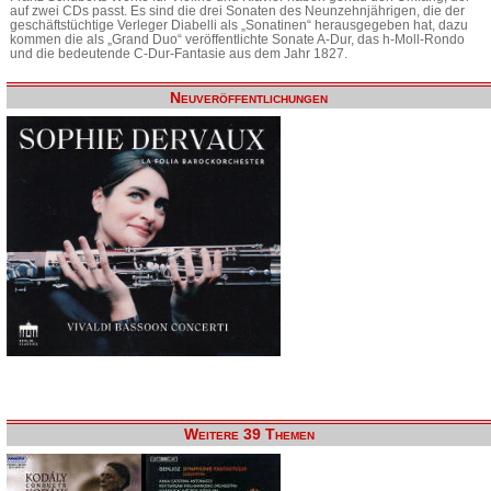
auf zwei CDs passt. Es sind die drei Sonaten des Neunzehnjährigen, die der
geschäftstüchtige Verleger Diabelli als „Sonatinen“ herausgegeben hat, dazu
kommen die als „Grand Duo“ veröffentlichte Sonate A-Dur, das h-Moll-Rondo
und die bedeutende C-Dur-Fantasie aus dem Jahr 1827.
Neuveröffentlichungen
Weitere 39 Themen