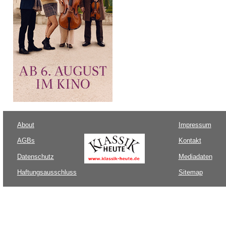
About
Impressum
AGBs
Kontakt
Datenschutz
Mediadaten
Haftungsausschluss
Sitemap