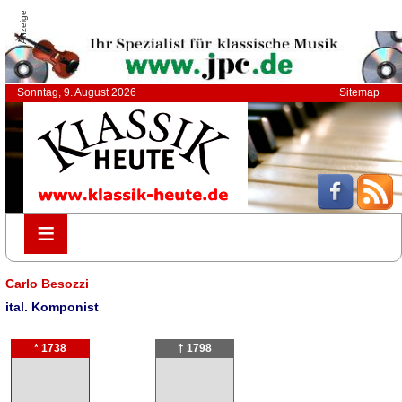
Anzeige
Sonntag, 9. August 2026
Sitemap
≡
≡
Carlo Besozzi
ital. Komponist
* 1738
† 1798