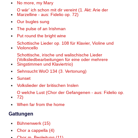
No more, my Mary
O wär' ich schon mit dir vereint (1. Akt: Arie der
Marzelline - aus: Fidelio op. 72)
Our bugles sung
The pulse of an Irishman
Put round the bright wine
Schottische Lieder op. 108 für Klavier, Violine und
Violoncello
Schottische, irische und walischische Lieder
(Volksliedbearbeitungen für eine oder mehrere
Singstimmen und Klaviertrio)
Sehnsucht WoO 134 (3. Vertonung)
Sunset
Volkslieder der britischen Inslen
O welche Lust (Chor der Gefangenen - aus: Fidelio op.
72)
When far from the home
Gattungen
Bühnenwerk (15)
Chor a cappella (4)
Chor m. Begleitung (11)