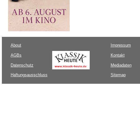
About
Impressum
AGBs
Kontakt
Datenschutz
Mediadaten
Haftungsausschluss
Sitemap