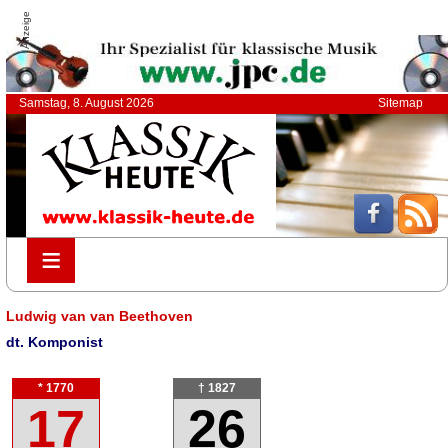
Anzeige
Samstag, 8. August 2026
Sitemap
≡
≡
Ludwig van van Beethoven
dt. Komponist
* 1770
† 1827
17
26