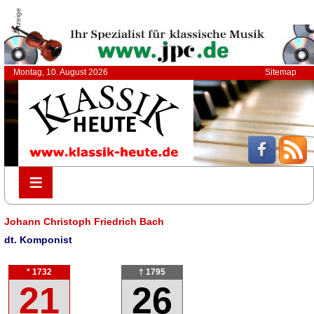
Anzeige
Montag, 10. August 2026
Sitemap
≡
≡
Johann Christoph Friedrich Bach
dt. Komponist
* 1732
† 1795
21
26