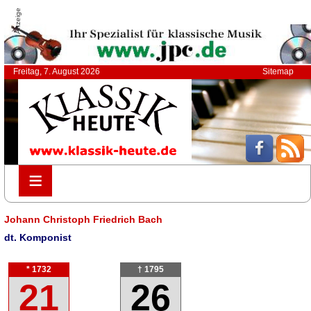
Anzeige
Freitag, 7. August 2026
Sitemap
≡
≡
Johann Christoph Friedrich Bach
dt. Komponist
* 1732
† 1795
21
26