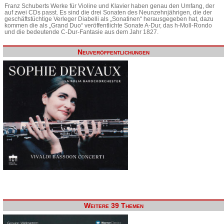
Franz Schuberts Werke für Violine und Klavier haben genau den Umfang, der
auf zwei CDs passt. Es sind die drei Sonaten des Neunzehnjährigen, die der
geschäftstüchtige Verleger Diabelli als „Sonatinen“ herausgegeben hat, dazu
kommen die als „Grand Duo“ veröffentlichte Sonate A-Dur, das h-Moll-Rondo
und die bedeutende C-Dur-Fantasie aus dem Jahr 1827.
Neuveröffentlichungen
Weitere 39 Themen