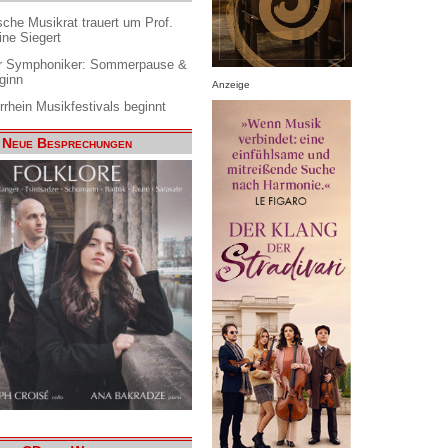
che Musikrat trauert um Prof.
ine Siegert
 Symphoniker: Sommerpause &
ginn
Anzeige
rrhein Musikfestivals beginnt
Neue Besprechungen