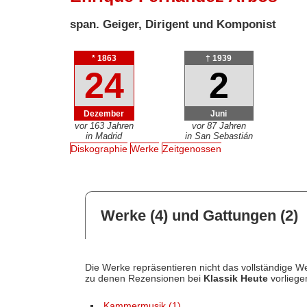
span. Geiger, Dirigent und Komponist
* 1863
† 1939
24
2
Dezember
Juni
vor 163 Jahren
vor 87 Jahren
in Madrid
in San Sebastián
Diskographie
Werke
Zeitgenossen
Werke (4) und Gattungen (2)
Die Werke repräsentieren nicht das vollständige We
zu denen Rezensionen bei
Klassik Heute
vorliege
Kammermusik (1)