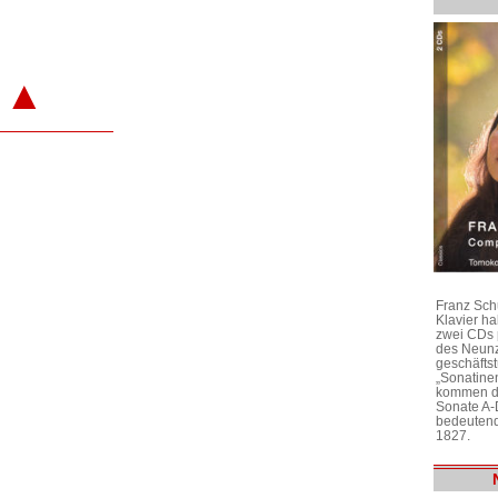
▲
Franz Sch
Klavier h
zwei CDs 
des Neunz
geschäftst
„Sonatine
kommen di
Sonate A-
bedeutend
1827.