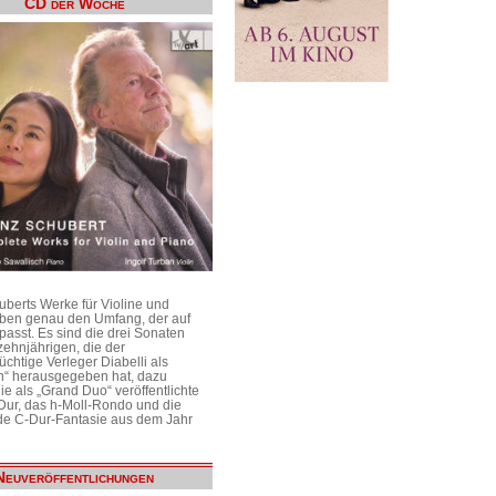
CD der Woche
uberts Werke für Violine und
aben genau den Umfang, der auf
passt. Es sind die drei Sonaten
ehnjährigen, die der
üchtige Verleger Diabelli als
n“ herausgegeben hat, dazu
e als „Grand Duo“ veröffentlichte
Dur, das h-Moll-Rondo und die
e C-Dur-Fantasie aus dem Jahr
Neuveröffentlichungen