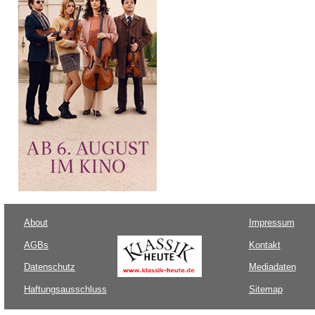
About
Impressum
AGBs
Kontakt
Datenschutz
Mediadaten
Haftungsausschluss
Sitemap