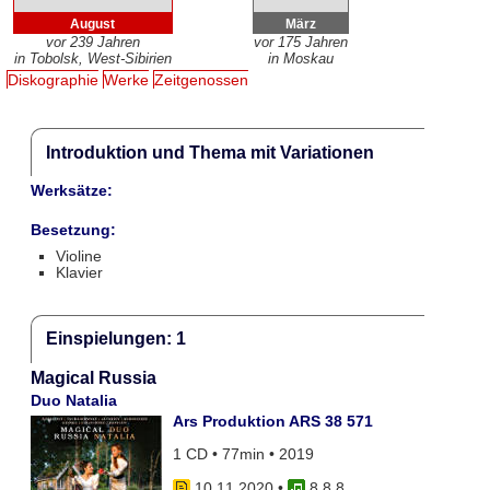
August
März
vor 239 Jahren
vor 175 Jahren
in Tobolsk, West-Sibirien
in Moskau
Diskographie
Werke
Zeitgenossen
Introduktion und Thema mit Variationen
Werksätze:
Besetzung:
Violine
Klavier
Einspielungen: 1
Magical Russia
Duo Natalia
Ars Produktion ARS 38 571
1 CD • 77min • 2019
10.11.2020
•
8 8 8