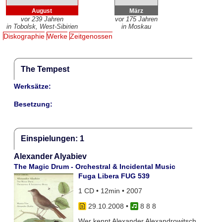
August
März
vor 239 Jahren
vor 175 Jahren
in Tobolsk, West-Sibirien
in Moskau
Diskographie
Werke
Zeitgenossen
The Tempest
Werksätze:
Besetzung:
Einspielungen: 1
Alexander Alyabiev
The Magic Drum - Orchestral & Incidental Music
Fuga Libera FUG 539
1 CD • 12min • 2007
29.10.2008
•
8 8 8
Wer kennt Alexander Alexandrowitsch