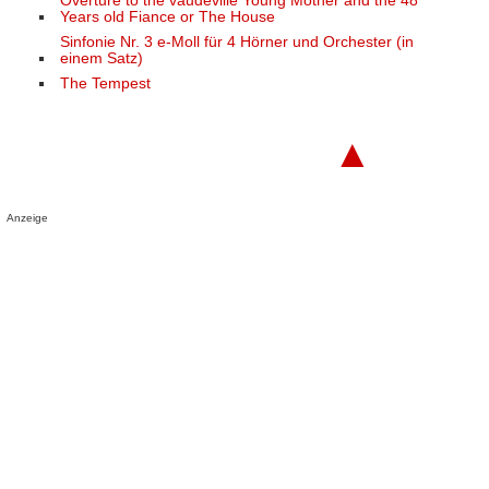
Overture to the vaudeville Young Mother and the 48
Years old Fiance or The House
Sinfonie Nr. 3 e-Moll für 4 Hörner und Orchester (in
einem Satz)
The Tempest
▲
Anzeige