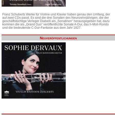
Franz Schuberts Werke für Violine und Klavier haben genau den Umfang, der
auf zwei CDs passt. Es sind die drei Sonaten des Neunzehnjährigen, die der
geschäftstüchtige Verleger Diabelli als „Sonatinen“ herausgegeben hat, dazu
kommen die als „Grand Duo“ veröffentlichte Sonate A-Dur, das h-Moll-Rondo
und die bedeutende C-Dur-Fantasie aus dem Jahr 1827.
Neuveröffentlichungen