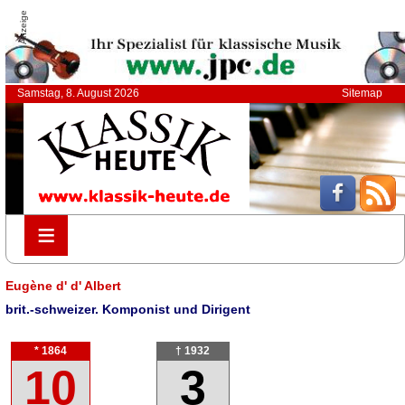
Anzeige
Samstag, 8. August 2026
Sitemap
≡
≡
Eugène d' d' Albert
brit.-schweizer. Komponist und Dirigent
* 1864
† 1932
10
3