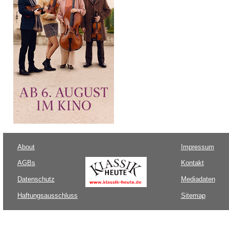
About
Impressum
AGBs
Kontakt
Datenschutz
Mediadaten
Haftungsausschluss
Sitemap