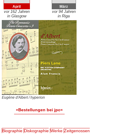
April
März
vor 162 Jahren
vor 94 Jahren
in Glasgow
in Riga
Eugène d'Albert / hyperion
»Bestellungen bei jpc«
Biographie
Diskographie
Werke
Zeitgenossen