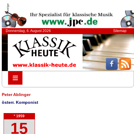
Anzeige
Donnerstag, 6. August 2026
Sitemap
≡
≡
Peter Ablinger
österr. Komponist
* 1959
15