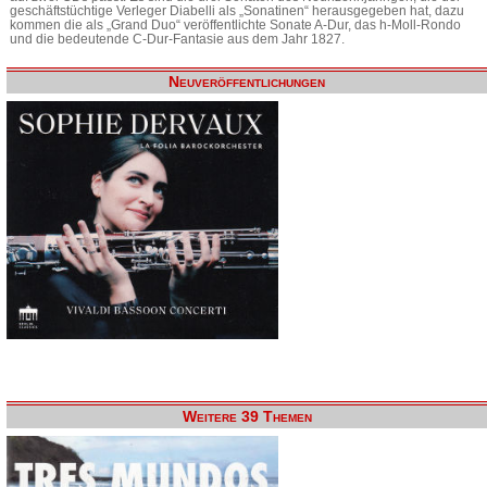
geschäftstüchtige Verleger Diabelli als „Sonatinen“ herausgegeben hat, dazu
kommen die als „Grand Duo“ veröffentlichte Sonate A-Dur, das h-Moll-Rondo
und die bedeutende C-Dur-Fantasie aus dem Jahr 1827.
Neuveröffentlichungen
Weitere 39 Themen