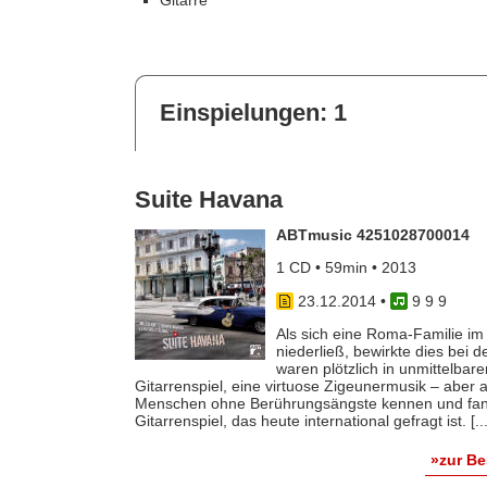
Gitarre
Einspielungen: 1
Suite Havana
ABTmusic 4251028700014
1 CD • 59min • 2013
23.12.2014
•
9 9 9
Als sich eine Roma-Familie im
niederließ, bewirkte dies bei
waren plötzlich in unmittelba
Gitarrenspiel, eine virtuose Zigeunermusik – aber 
Menschen ohne Berührungsängste kennen und fand 
Gitarrenspiel, das heute international gefragt ist. [...
»zur B