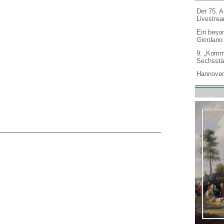
Der 75. 
Livestre
Ein beso
Giordano
9. „Komm
Sechsstä
Hannover