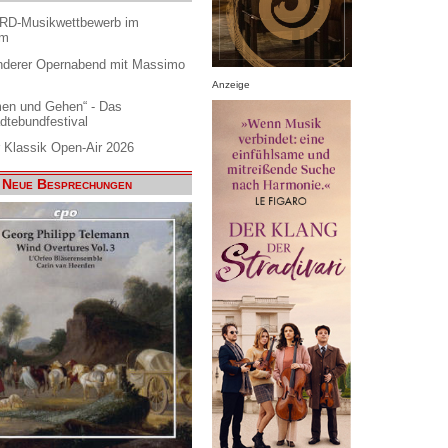
ARD-Musikwettbewerb im
am
nderer Opernabend mit Massimo
Anzeige
en und Gehen“ - Das
dtebundfestival
 Klassik Open-Air 2026
Neue Besprechungen