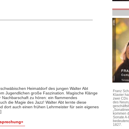
 schwäbischen Heimatdorf des jungen Walter Abt
Franz Sch
 dem Jugendlichen große Faszination. Magische Klänge
Klavier h
rer Nachbarschaft zu hören: ein flammendes
zwei CDs 
auch die Magie des Jazz! Walter Abt lernte diese
des Neunz
geschäftst
dort auch einen frühen Lehrmeister für sein eigenes
„Sonatine
]
kommen di
Sonate A-
bedeutend
esprechung«
1827.