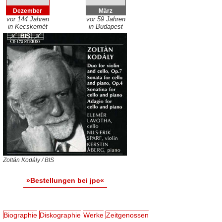
Dezember
März
vor 144 Jahren
vor 59 Jahren
in Kecskemét
in Budapest
Zoltán Kodály / BIS
»Bestellungen bei jpc«
Biographie
Diskographie
Werke
Zeitgenossen