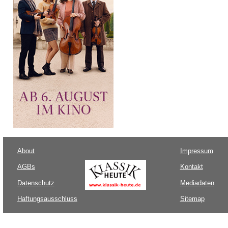
About
Impressum
AGBs
Kontakt
Datenschutz
Mediadaten
Haftungsausschluss
Sitemap