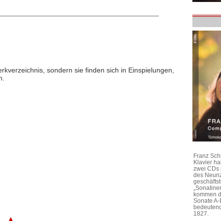
rkverzeichnis, sondern sie finden sich in Einspielungen,
n.
Franz Sch
Klavier h
zwei CDs 
des Neunz
geschäftst
„Sonatine
kommen di
Sonate A-
bedeutend
1827.