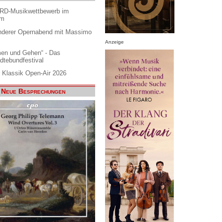
ARD-Musikwettbewerb im
am
nderer Opernabend mit Massimo
Anzeige
en und Gehen“ - Das
dtebundfestival
 Klassik Open-Air 2026
Neue Besprechungen