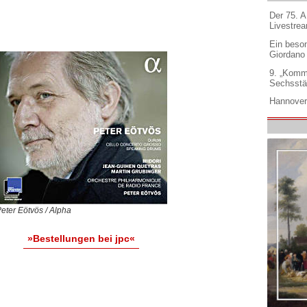
Der 75. 
Livestre
Ein beso
Giordano
9. „Komm
Sechsstä
Hannover
eter Eötvös / Alpha
»Bestellungen bei jpc«