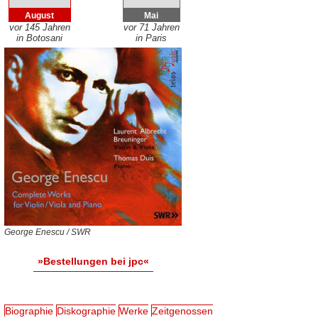
August
Mai
vor 145 Jahren
vor 71 Jahren
in Botosani
in Paris
George Enescu / SWR
»Bestellungen bei jpc«
Biographie
Diskographie
Werke
Zeitgenossen