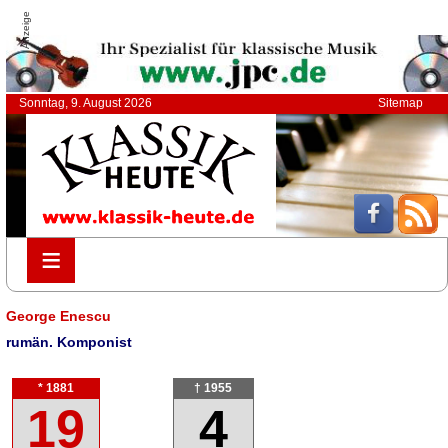
Anzeige
Sonntag, 9. August 2026
Sitemap
≡
≡
George Enescu
rumän. Komponist
* 1881
† 1955
19
4