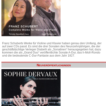
Franz Schuberts Werke für Violine und Klavier haben genau den Umfang, der
auf zwei CDs passt. Es sind die drei Sonaten des Neunzehnjährigen, die der
geschäftstüchtige Verleger Diabelli als „Sonatinen“ herausgegeben hat, dazu
kommen die als „Grand Duo“ veröffentlichte Sonate A-Dur, das h-Moll-Rondo
und die bedeutende C-Dur-Fantasie aus dem Jahr 1827.
Neuveröffentlichungen