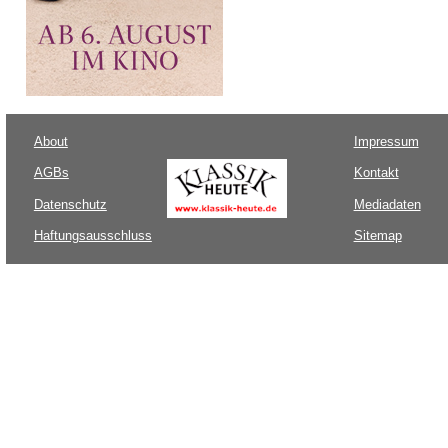
About
Impressum
AGBs
Kontakt
Datenschutz
Mediadaten
Haftungsausschluss
Sitemap