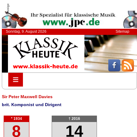
Anzeige
Sonntag, 9. August 2026
Sitemap
≡
≡
Sir Peter Maxwell Davies
brit. Komponist und Dirigent
* 1934
† 2016
8
14