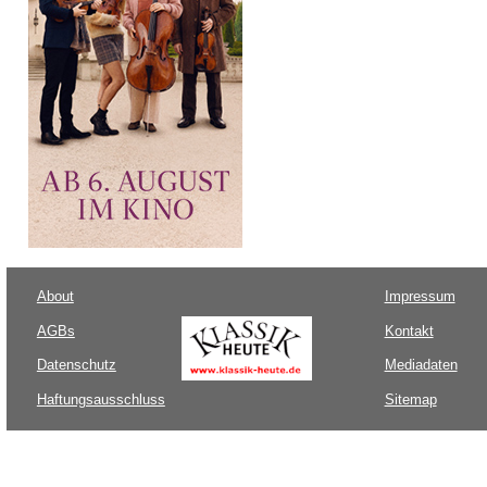
About
Impressum
AGBs
Kontakt
Datenschutz
Mediadaten
Haftungsausschluss
Sitemap