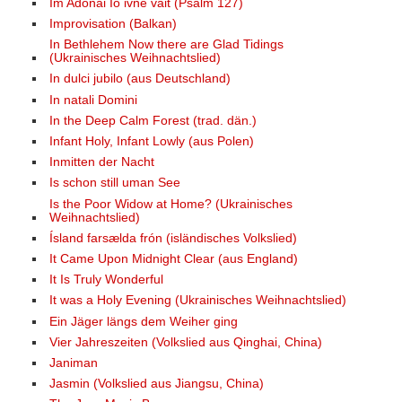
Im Adonai Io ivne vait (Psalm 127)
Improvisation (Balkan)
In Bethlehem Now there are Glad Tidings
(Ukrainisches Weihnachtslied)
In dulci jubilo (aus Deutschland)
In natali Domini
In the Deep Calm Forest (trad. dän.)
Infant Holy, Infant Lowly (aus Polen)
Inmitten der Nacht
Is schon still uman See
Is the Poor Widow at Home? (Ukrainisches
Weihnachtslied)
Ísland farsælda frón (isländisches Volkslied)
It Came Upon Midnight Clear (aus England)
It Is Truly Wonderful
It was a Holy Evening (Ukrainisches Weihnachtslied)
Ein Jäger längs dem Weiher ging
Vier Jahreszeiten (Volkslied aus Qinghai, China)
Janiman
Jasmin (Volkslied aus Jiangsu, China)