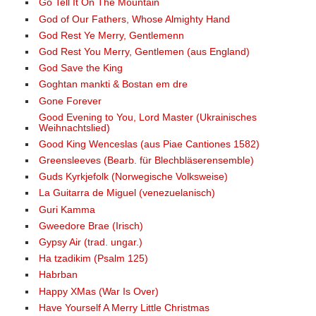
Go Tell It On The Mountain
God of Our Fathers, Whose Almighty Hand
God Rest Ye Merry, Gentlemenn
God Rest You Merry, Gentlemen (aus England)
God Save the King
Goghtan mankti & Bostan em dre
Gone Forever
Good Evening to You, Lord Master (Ukrainisches
Weihnachtslied)
Good King Wenceslas (aus Piae Cantiones 1582)
Greensleeves (Bearb. für Blechbläserensemble)
Guds Kyrkjefolk (Norwegische Volksweise)
La Guitarra de Miguel (venezuelanisch)
Guri Kamma
Gweedore Brae (Irisch)
Gypsy Air (trad. ungar.)
Ha tzadikim (Psalm 125)
Habrban
Happy XMas (War Is Over)
Have Yourself A Merry Little Christmas