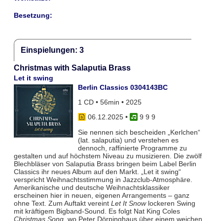
Besetzung:
Einspielungen: 3
Christmas with Salaputia Brass
Let it swing
Berlin Classics 0304143BC
1 CD • 56min • 2025
06.12.2025
•
9 9 9
Sie nennen sich bescheiden „Kerlchen“
(lat. salaputia) und verstehen es
dennoch, raffinierte Programme zu
gestalten und auf höchstem Niveau zu musizieren. Die zwölf
Blechbläser von Salaputia Brass bringen beim Label Berlin
Classics ihr neues Album auf den Markt. „Let it swing“
verspricht Weihnachtsstimmung in Jazzclub-Atmosphäre.
Amerikanische und deutsche Weihnachtsklassiker
erscheinen hier in neuen, eigenen Arrangements – ganz
ohne Text. Zum Auftakt vereint
Let It Snow
lockeren Swing
mit kräftigem Bigband-Sound. Es folgt Nat King Coles
Christmas Song
, wo Peter Dörpinghaus über einem weichen