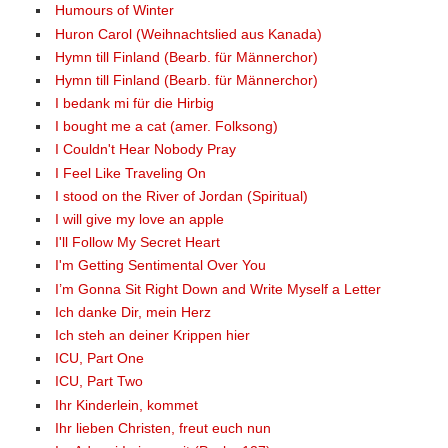
Humours of Winter
Huron Carol (Weihnachtslied aus Kanada)
Hymn till Finland (Bearb. für Männerchor)
Hymn till Finland (Bearb. für Männerchor)
I bedank mi für die Hirbig
I bought me a cat (amer. Folksong)
I Couldn't Hear Nobody Pray
I Feel Like Traveling On
I stood on the River of Jordan (Spiritual)
I will give my love an apple
I'll Follow My Secret Heart
I'm Getting Sentimental Over You
I’m Gonna Sit Right Down and Write Myself a Letter
Ich danke Dir, mein Herz
Ich steh an deiner Krippen hier
ICU, Part One
ICU, Part Two
Ihr Kinderlein, kommet
Ihr lieben Christen, freut euch nun