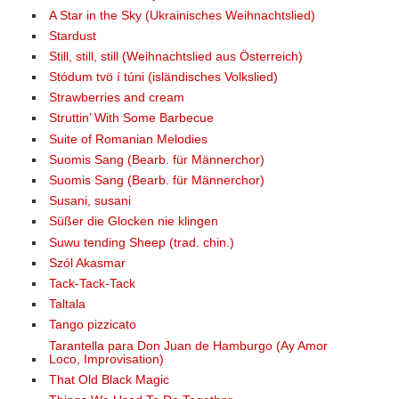
A Star in the Sky (Ukrainisches Weihnachtslied)
Stardust
Still, still, still (Weihnachtslied aus Österreich)
Stódum tvö í túni (isländisches Volkslied)
Strawberries and cream
Struttin’ With Some Barbecue
Suite of Romanian Melodies
Suomis Sang (Bearb. für Männerchor)
Suomis Sang (Bearb. für Männerchor)
Susani, susani
Süßer die Glocken nie klingen
Suwu tending Sheep (trad. chin.)
Szól Akasmar
Tack-Tack-Tack
Taltala
Tango pizzicato
Tarantella para Don Juan de Hamburgo (Ay Amor
Loco, Improvisation)
That Old Black Magic