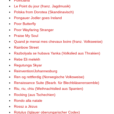
Poinciana
Le Point du jour (franz. Jagdmusik)
Polska from Dorotea (Skandinavisch)
Pongauer Jodler goes Ireland
Poor Butterfly
Poor Wayfaring Stranger
Praise My Soul
Quand je menai mes chevaux boire (franz. Volksweise)
Rainbow Street
Razbolyala se hubava Yanka (Volkslied aus Thrakien)
Rebe Eli melekh
Regutunga Skyar
Reinvention/Johannesburg
Ren og rettferdig (Norwegische Volksweise)
Renaissance Suite (Bearb. für Blechbläserensemble)
Riu, riu, chiu (Weihnachtslied aus Spanien)
Rocking (aus Tschechien)
Rondo alla natale
Rossz a Jézus
Rotulus (Iglauer oberungarischer Codex)