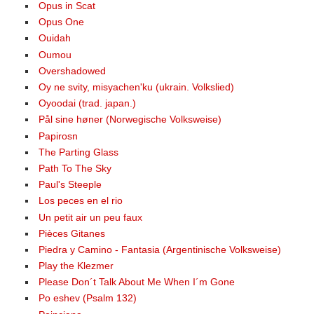
Opus in Scat
Opus One
Ouidah
Oumou
Overshadowed
Oy ne svity, misyachen'ku (ukrain. Volkslied)
Oyoodai (trad. japan.)
Pål sine høner (Norwegische Volksweise)
Papirosn
The Parting Glass
Path To The Sky
Paul's Steeple
Los peces en el rio
Un petit air un peu faux
Pièces Gitanes
Piedra y Camino - Fantasia (Argentinische Volksweise)
Play the Klezmer
Please Don´t Talk About Me When I´m Gone
Po eshev (Psalm 132)