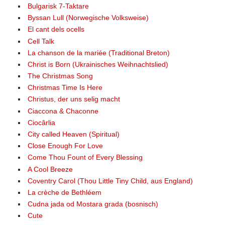
Bulgarisk 7-Taktare
Byssan Lull (Norwegische Volksweise)
El cant dels ocells
Cell Talk
La chanson de la mariée (Traditional Breton)
Christ is Born (Ukrainisches Weihnachtslied)
The Christmas Song
Christmas Time Is Here
Christus, der uns selig macht
Ciaccona & Chaconne
Ciocârlia
City called Heaven (Spiritual)
Close Enough For Love
Come Thou Fount of Every Blessing
A Cool Breeze
Coventry Carol (Thou Little Tiny Child, aus England)
La crèche de Bethléem
Cudna jada od Mostara grada (bosnisch)
Cute