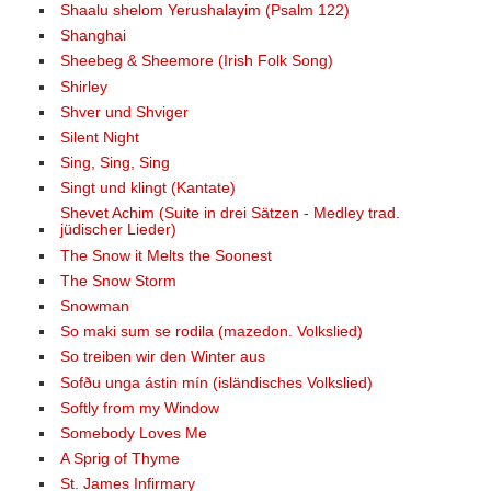
Shaalu shelom Yerushalayim (Psalm 122)
Shanghai
Sheebeg & Sheemore (Irish Folk Song)
Shirley
Shver und Shviger
Silent Night
Sing, Sing, Sing
Singt und klingt (Kantate)
Shevet Achim (Suite in drei Sätzen - Medley trad.
jüdischer Lieder)
The Snow it Melts the Soonest
The Snow Storm
Snowman
So maki sum se rodila (mazedon. Volkslied)
So treiben wir den Winter aus
Sofðu unga ástin mín (isländisches Volkslied)
Softly from my Window
Somebody Loves Me
A Sprig of Thyme
St. James Infirmary