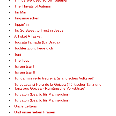
Things We Used To Do Together
The Thivats of Autumn
Tin Min
Tingsmarschen
Tippin' in
Tis So Sweet to Trust in Jesus
A Tisket A Tasket
Toccata llamada (La Draga)
Tochter Zion, freue dich
Toni
The Touch
Tsirani tsar I
Tsirani tsar II
Tunga mín vertu treg ei á (isländisches Volkslied)
Turceasca si Hora de la Goicea (Türkischer Tanz und
Tanz aus Goicea - Rumänische Volkstänze)
Turvaton (Bearb. für Männerchor)
Turvaton (Bearb. für Männerchor)
Uncle Lefteris
Und unser lieben Frauen