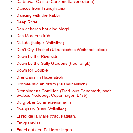
Da brava, Catina (Canzonetta veneziana)
Dances from Transylvania
Dancing with the Rabbi
Deep River
Den geboren hat eine Magd
Des Morgens früh
Di-li-do (bulgar. Volkslied)
Don't Cry, Rachel (Ukrainisches Weihnachtslied)
Down by the Riverside
Down by the Sally Gardens (trad. engl.)
Down for Double
Drei Gäns im Haberstroh
Drømte mig en drøm (Skandinavisch)
Dronningens Contillion (Trad. aus Dänemark, nach
Svabos Nodebog, Copenhagen 1775)
Du großer Schmerzensmann
Dve gitary (russ. Volkslied)
El Noi de la Mare (trad. katalan.)
Emigrantvisa
Engel auf den Feldern singen