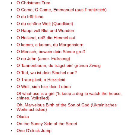
O Christmas Tree
O Come, O Come, Emmanuel (aus Frankreich)
O du fröhliche
O du schöne Welt (Quodlibet)
O Haupt voll Blut und Wunden
O Heiland, reiß die Himmel auf
O komm, o komm, du Morgenstern
O Mensch, bewein dein Sünde groß
O no John (amer. Folksong)
O Tannenbaum, du trägst ein' grünen Zweig
O Tod, wo ist dein Stachel nun?
O Traurigkeit, o Herzeleid
O Welt, sieh hier dein Leben
Of what use is a girl (‘E keep a dog to watch the house,
chines. Volkslied)
Oh, Marvelous Birth of the Son of God (Ukrainisches
Weihnachtslied)
Okaka
On the Sunny Side of the Street
One O’clock Jump