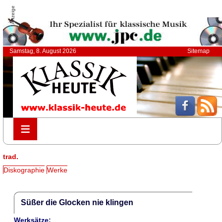
Anzeige
Samstag, 8. August 2026
Sitemap
≡
≡
trad.
Diskographie
Werke
Süßer die Glocken nie klingen
Werksätze: