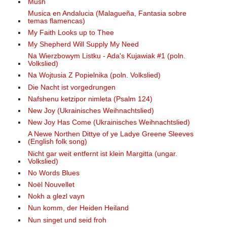
Mush
Musica en Andalucia (Malagueña, Fantasia sobre
temas flamencas)
My Faith Looks up to Thee
My Shepherd Will Supply My Need
Na Wierzbowym Listku - Ada's Kujawiak #1 (poln.
Volkslied)
Na Wojtusia Z Popielnika (poln. Volkslied)
Die Nacht ist vorgedrungen
Nafshenu ketzipor nimleta (Psalm 124)
New Joy (Ukrainisches Weihnachtslied)
New Joy Has Come (Ukrainisches Weihnachtslied)
A Newe Northen Dittye of ye Ladye Greene Sleeves
(English folk song)
Nicht gar weit entfernt ist klein Margitta (ungar.
Volkslied)
No Words Blues
Noël Nouvellet
Nokh a glezl vayn
Nun komm, der Heiden Heiland
Nun singet und seid froh