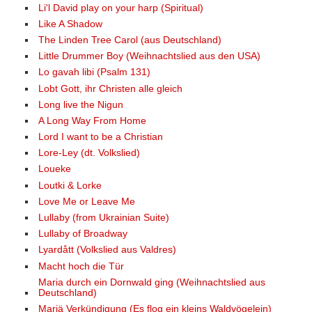
Li'l David play on your harp (Spiritual)
Like A Shadow
The Linden Tree Carol (aus Deutschland)
Little Drummer Boy (Weihnachtslied aus den USA)
Lo gavah libi (Psalm 131)
Lobt Gott, ihr Christen alle gleich
Long live the Nigun
A Long Way From Home
Lord I want to be a Christian
Lore-Ley (dt. Volkslied)
Loueke
Loutki & Lorke
Love Me or Leave Me
Lullaby (from Ukrainian Suite)
Lullaby of Broadway
Lyardått (Volkslied aus Valdres)
Macht hoch die Tür
Maria durch ein Dornwald ging (Weihnachtslied aus
Deutschland)
Mariä Verkündigung (Es flog ein kleins Waldvögelein)