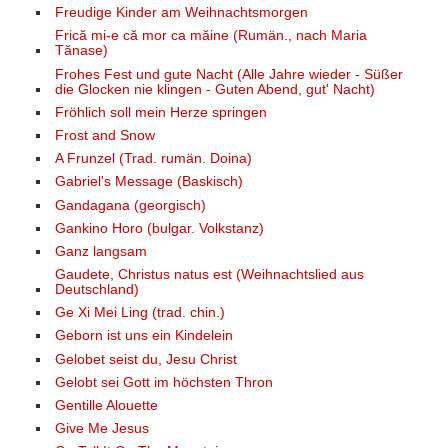
Freudige Kinder am Weihnachtsmorgen
Frică mi-e că mor ca măine (Rumän., nach Maria
Tănase)
Frohes Fest und gute Nacht (Alle Jahre wieder - Süßer
die Glocken nie klingen - Guten Abend, gut' Nacht)
Fröhlich soll mein Herze springen
Frost and Snow
A Frunzel (Trad. rumän. Doina)
Gabriel's Message (Baskisch)
Gandagana (georgisch)
Gankino Horo (bulgar. Volkstanz)
Ganz langsam
Gaudete, Christus natus est (Weihnachtslied aus
Deutschland)
Ge Xi Mei Ling (trad. chin.)
Geborn ist uns ein Kindelein
Gelobet seist du, Jesu Christ
Gelobt sei Gott im höchsten Thron
Gentille Alouette
Give Me Jesus