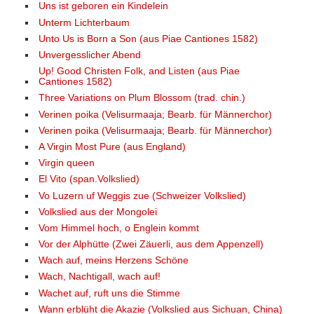
Uns ist geboren ein Kindelein
Unterm Lichterbaum
Unto Us is Born a Son (aus Piae Cantiones 1582)
Unvergesslicher Abend
Up! Good Christen Folk, and Listen (aus Piae
Cantiones 1582)
Three Variations on Plum Blossom (trad. chin.)
Verinen poika (Velisurmaaja; Bearb. für Männerchor)
Verinen poika (Velisurmaaja; Bearb. für Männerchor)
A Virgin Most Pure (aus England)
Virgin queen
El Vito (span.Volkslied)
Vo Luzern uf Weggis zue (Schweizer Volkslied)
Volkslied aus der Mongolei
Vom Himmel hoch, o Englein kommt
Vor der Alphütte (Zwei Zäuerli, aus dem Appenzell)
Wach auf, meins Herzens Schöne
Wach, Nachtigall, wach auf!
Wachet auf, ruft uns die Stimme
Wann erblüht die Akazie (Volkslied aus Sichuan, China)