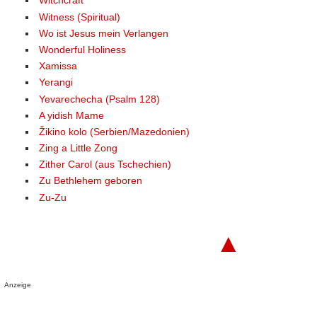
Witchcraft
Witness (Spiritual)
Wo ist Jesus mein Verlangen
Wonderful Holiness
Xamissa
Yerangi
Yevarechecha (Psalm 128)
A yidish Mame
Žikino kolo (Serbien/Mazedonien)
Zing a Little Zong
Zither Carol (aus Tschechien)
Zu Bethlehem geboren
Zu-Zu
▲
Anzeige