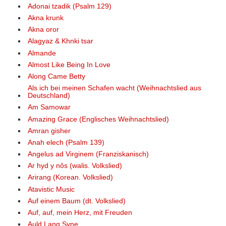
Adonai tzadik (Psalm 129)
Akna krunk
Akna oror
Alagyaz & Khnki tsar
Almande
Almost Like Being In Love
Along Came Betty
Als ich bei meinen Schafen wacht (Weihnachtslied aus
Deutschland)
Am Samowar
Amazing Grace (Englisches Weihnachtslied)
Amran gisher
Anah elech (Psalm 139)
Angelus ad Virginem (Franziskanisch)
Ar hyd y nôs (walis. Volkslied)
Arirang (Korean. Volkslied)
Atavistic Music
Auf einem Baum (dt. Volkslied)
Auf, auf, mein Herz, mit Freuden
Auld Lang Syne