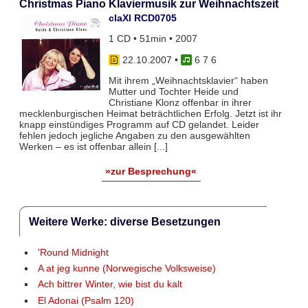
Christmas Piano Klaviermusik zur Weihnachtszeit
claXl RCD0705
1 CD • 51min • 2007
22.10.2007
•
6 7 6
Mit ihrem „Weihnachtsklavier“ haben
Mutter und Tochter Heide und
Christiane Klonz offenbar in ihrer
mecklenburgischen Heimat beträchtlichen Erfolg. Jetzt ist ihr
knapp einstündiges Programm auf CD gelandet. Leider
fehlen jedoch jegliche Angaben zu den ausgewählten
Werken – es ist offenbar allein [...]
»zur Besprechung«
Weitere Werke: diverse Besetzungen
'Round Midnight
A at jeg kunne (Norwegische Volksweise)
Ach bittrer Winter, wie bist du kalt
El Adonai (Psalm 120)