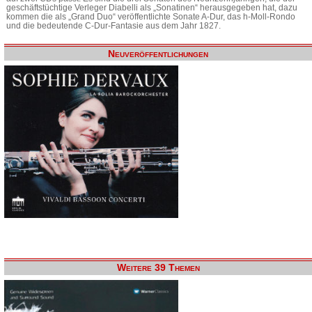
geschäftstüchtige Verleger Diabelli als „Sonatinen“ herausgegeben hat, dazu
kommen die als „Grand Duo“ veröffentlichte Sonate A-Dur, das h-Moll-Rondo
und die bedeutende C-Dur-Fantasie aus dem Jahr 1827.
Neuveröffentlichungen
Weitere 39 Themen