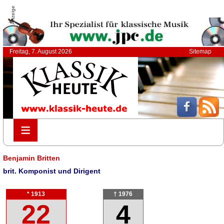
Anzeige
Freitag, 7. August 2026
Sitemap
≡
≡
Benjamin Britten
brit. Komponist und Dirigent
* 1913
† 1976
22
4