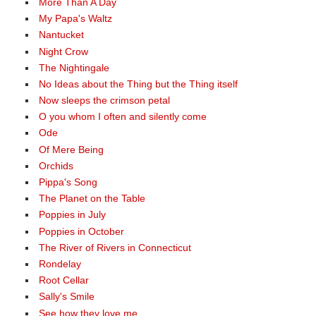
More Than A Day
My Papa's Waltz
Nantucket
Night Crow
The Nightingale
No Ideas about the Thing but the Thing itself
Now sleeps the crimson petal
O you whom I often and silently come
Ode
Of Mere Being
Orchids
Pippa's Song
The Planet on the Table
Poppies in July
Poppies in October
The River of Rivers in Connecticut
Rondelay
Root Cellar
Sally's Smile
See how they love me