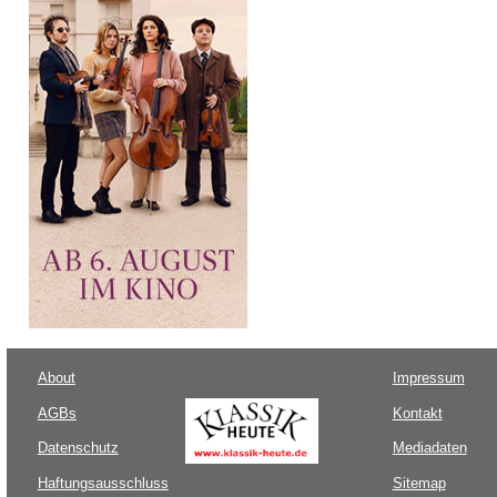
About
Impressum
AGBs
Kontakt
Datenschutz
Mediadaten
Haftungsausschluss
Sitemap