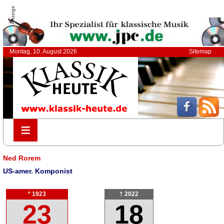
Anzeige
Montag, 10. August 2026
Sitemap
≡
≡
Ned Rorem
US-amer. Komponist
* 1923
† 2022
23
18