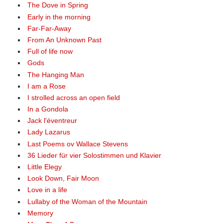
The Dove in Spring
Early in the morning
Far-Far-Away
From An Unknown Past
Full of life now
Gods
The Hanging Man
I am a Rose
I strolled across an open field
In a Gondola
Jack l'éventreur
Lady Lazarus
Last Poems ov Wallace Stevens
36 Lieder für vier Solostimmen und Klavier
Little Elegy
Look Down, Fair Moon
Love in a life
Lullaby of the Woman of the Mountain
Memory