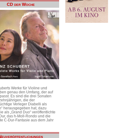
CD der Woche
uberts Werke für Violine und
aben genau den Umfang, der auf
passt. Es sind die drei Sonaten
ehnjährigen, die der
üchtige Verleger Diabelli als
n“ herausgegeben hat, dazu
e als „Grand Duo“ veröffentlichte
Dur, das h-Moll-Rondo und die
e C-Dur-Fantasie aus dem Jahr
Neuveröffentlichungen