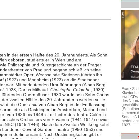
en in der ersten Hälfte des 20. Jahrhunderts. Als Sohn
ien geboren, studierte er in Wien und am
owie Philosophie und Kunstgeschichte an der Prager
Landestheater von Prag und begann schließlich seine
Darmstädter Oper. Wechselnde Stationen führten ihn
orf (1922) und Mannheim (1923) an die Staatsoper
ktor war. Mit bedeutenden Uraufführungen (Alban Berg:
Franz Sch
el
, 1928; Darius Milhaud:
Christophe Colombe
, 1930)
Klavier h
der führenden Opernhäuser. 1930 wurde sein Sohn Carlos
zwei CDs 
 der zweiten Hälfte des 20. Jahrunderts werden sollte.
des Neunz
 wird, die Oper
Lulu
von Alban Berg in der Endfassung
geschäftst
„Sonatine
r arbeitete als Gastdirigent in Amsterdam, Mailand und
kommen di
er. Von 1936 bis 1949 ist er Leiter des Teatro Colón in
Sonate A-
harmonisches Orchesters von Havanna (1944-1947) sowie
bedeutend
des NBC (1945-1946). Nach dem Zweiten Weltkrieg kehrt
1827.
 am Londoner Covent Garden Theatre (1950-1953) und
per in Berlin ernannt. Nach Unstimmigkeiten gibt er