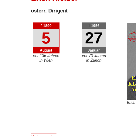
österr. Dirigent
* 1890
† 1956
5
27
August
Januar
vor 136 Jahren
vor 70 Jahren
in Wien
in Zürich
Erich