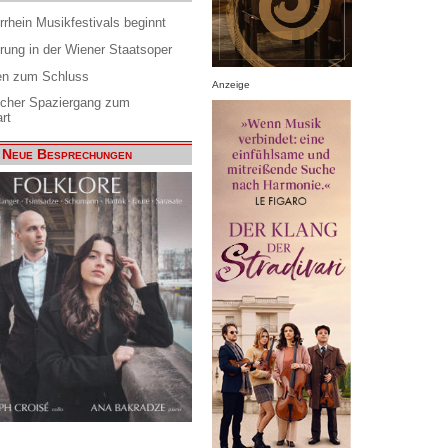
rrhein Musikfestivals beginnt
rung in der Wiener Staatsoper
en zum Schluss
Anzeige
scher Spaziergang zum
rt
Neue Besprechungen