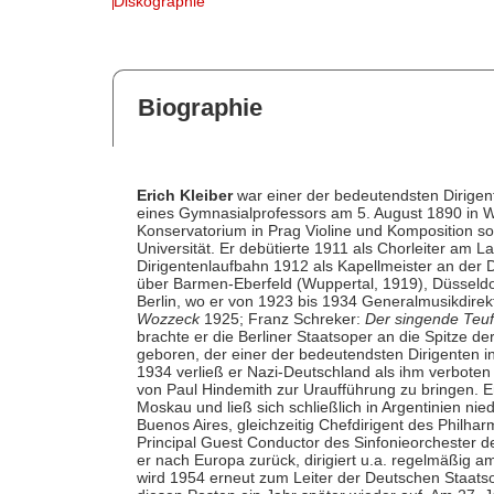
Diskographie
Biographie
Erich Kleiber
war einer der bedeutendsten Dirigent
eines Gymnasialprofessors am 5. August 1890 in W
Konservatorium in Prag Violine und Komposition s
Universität. Er debütierte 1911 als Chorleiter am 
Dirigentenlaufbahn 1912 als Kapellmeister an der 
über Barmen-Eberfeld (Wuppertal, 1919), Düsseld
Berlin, wo er von 1923 bis 1934 Generalmusikdire
Wozzeck
1925; Franz Schreker:
Der singende Teuf
brachte er die Berliner Staatsoper an die Spitze 
geboren, der einer der bedeutendsten Dirigenten in
1934 verließ er Nazi-Deutschland als ihm verboten
von Paul Hindemith zur Uraufführung zu bringen. E
Moskau und ließ sich schließlich in Argentinien nied
Buenos Aires, gleichzeitig Chefdirigent des Phil
Principal Guest Conductor des Sinfonieorchester 
er nach Europa zurück, dirigiert u.a. regelmäßig
wird 1954 erneut zum Leiter der Deutschen Staatso