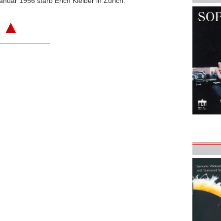
nuar 1956 starb Erich Kleiber in Zürich.
▲