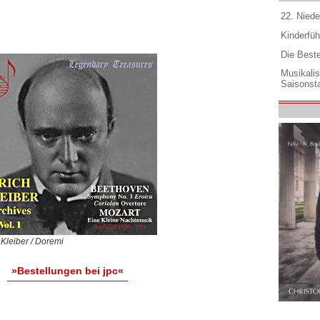
22. Niede
Kinderfüh
Die Best
Musikali
Saisonsta
 Kleiber / Doremi
»Bestellungen bei jpc«