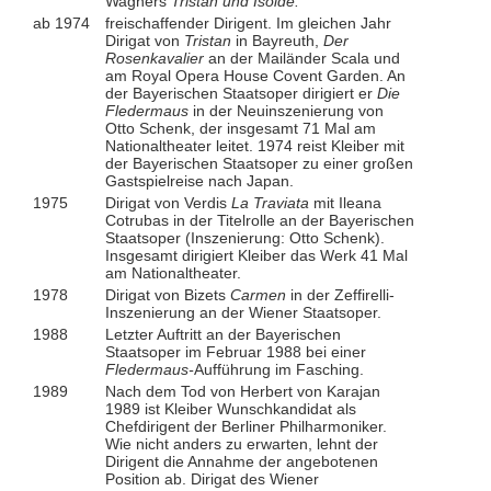
Wagners
Tristan und Isolde.
ab 1974
freischaffender Dirigent. Im gleichen Jahr
Dirigat von
Tristan
in Bayreuth,
Der
Rosenkavalier
an der Mailänder Scala und
am Royal Opera House Covent Garden. An
der Bayerischen Staatsoper dirigiert er
Die
Fledermaus
in der Neuinszenierung von
Otto Schenk, der insgesamt 71 Mal am
Nationaltheater leitet. 1974 reist Kleiber mit
der Bayerischen Staatsoper zu einer großen
Gastspielreise nach Japan.
1975
Dirigat von Verdis
La Traviata
mit Ileana
Cotrubas in der Titelrolle an der Bayerischen
Staatsoper (Inszenierung: Otto Schenk).
Insgesamt dirigiert Kleiber das Werk 41 Mal
am Nationaltheater.
1978
Dirigat von Bizets
Carmen
in der Zeffirelli-
Inszenierung an der Wiener Staatsoper.
1988
Letzter Auftritt an der Bayerischen
Staatsoper im Februar 1988 bei einer
Fledermaus-
Aufführung im Fasching.
1989
Nach dem Tod von Herbert von Karajan
1989 ist Kleiber Wunschkandidat als
Chefdirigent der Berliner Philharmoniker.
Wie nicht anders zu erwarten, lehnt der
Dirigent die Annahme der angebotenen
Position ab. Dirigat des Wiener