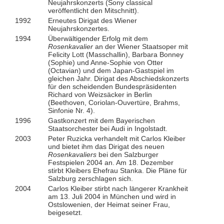
Neujahrskonzerts (Sony classical
veröffentlicht den Mitschnitt).
1992
Erneutes Dirigat des Wiener
Neujahrskonzertes.
1994
Überwältigender Erfolg mit dem
Rosenkavalier
an der Wiener Staatsoper mit
Felicity Lott (Masschallin), Barbara Bonney
(Sophie) und Anne-Sophie von Otter
(Octavian) und dem Japan-Gastspiel im
gleichen Jahr. Dirigat des Abschiedskonzerts
für den scheidenden Bundespräsidenten
Richard von Weizsäcker in Berlin
(Beethoven, Coriolan-Ouvertüre, Brahms,
Sinfonie Nr. 4).
1996
Gastkonzert mit dem Bayerischen
Staatsorchester bei Audi in Ingolstadt.
2003
Peter Ruzicka verhandelt mit Carlos Kleiber
und bietet ihm das Dirigat des neuen
Rosenkavaliers
bei den Salzburger
Festspielen 2004 an. Am 18. Dezember
stirbt Kleibers Ehefrau Stanka. Die Pläne für
Salzburg zerschlagen sich.
2004
Carlos Kleiber stirbt nach längerer Krankheit
am 13. Juli 2004 in München und wird in
Ostslowenien, der Heimat seiner Frau,
beigesetzt.