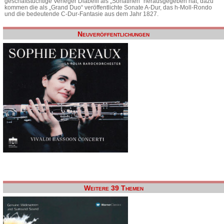
geschäftstüchtige Verleger Diabelli als „Sonatinen“ herausgegeben hat, dazu
kommen die als „Grand Duo“ veröffentlichte Sonate A-Dur, das h-Moll-Rondo
und die bedeutende C-Dur-Fantasie aus dem Jahr 1827.
Neuveröffentlichungen
Weitere 39 Themen