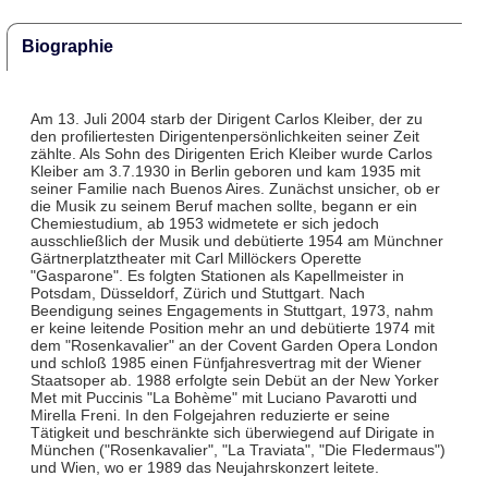
Biographie
Am 13. Juli 2004 starb der Dirigent Carlos Kleiber, der zu
den profiliertesten Dirigentenpersönlichkeiten seiner Zeit
zählte. Als Sohn des Dirigenten Erich Kleiber wurde Carlos
Kleiber am 3.7.1930 in Berlin geboren und kam 1935 mit
seiner Familie nach Buenos Aires. Zunächst unsicher, ob er
die Musik zu seinem Beruf machen sollte, begann er ein
Chemiestudium, ab 1953 widmetete er sich jedoch
ausschließlich der Musik und debütierte 1954 am Münchner
Gärtnerplatztheater mit Carl Millöckers Operette
"Gasparone". Es folgten Stationen als Kapellmeister in
Potsdam, Düsseldorf, Zürich und Stuttgart. Nach
Beendigung seines Engagements in Stuttgart, 1973, nahm
er keine leitende Position mehr an und debütierte 1974 mit
dem "Rosenkavalier" an der Covent Garden Opera London
und schloß 1985 einen Fünfjahresvertrag mit der Wiener
Staatsoper ab. 1988 erfolgte sein Debüt an der New Yorker
Met mit Puccinis "La Bohème" mit Luciano Pavarotti und
Mirella Freni. In den Folgejahren reduzierte er seine
Tätigkeit und beschränkte sich überwiegend auf Dirigate in
München ("Rosenkavalier", "La Traviata", "Die Fledermaus")
und Wien, wo er 1989 das Neujahrskonzert leitete.