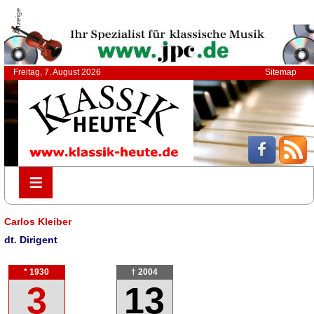
Anzeige
Freitag, 7. August 2026
Sitemap
≡
≡
Carlos Kleiber
dt. Dirigent
* 1930
† 2004
3
13