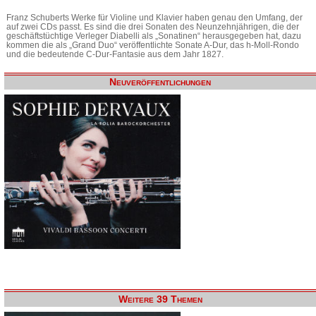
Franz Schuberts Werke für Violine und Klavier haben genau den Umfang, der
auf zwei CDs passt. Es sind die drei Sonaten des Neunzehnjährigen, die der
geschäftstüchtige Verleger Diabelli als „Sonatinen“ herausgegeben hat, dazu
kommen die als „Grand Duo“ veröffentlichte Sonate A-Dur, das h-Moll-Rondo
und die bedeutende C-Dur-Fantasie aus dem Jahr 1827.
Neuveröffentlichungen
Weitere 39 Themen