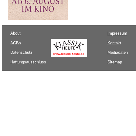
About
Impressum
AGBs
Kontakt
Datenschutz
Mediadaten
Haftungsausschluss
Sitemap