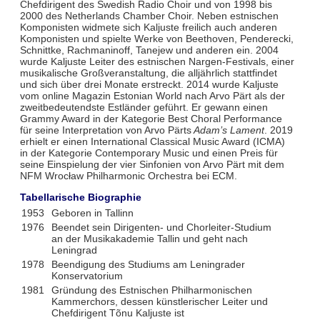
Chefdirigent des Swedish Radio Choir und von 1998 bis
2000 des Netherlands Chamber Choir. Neben estnischen
Komponisten widmete sich Kaljuste freilich auch anderen
Komponisten und spielte Werke von Beethoven, Penderecki,
Schnittke, Rachmaninoff, Tanejew und anderen ein. 2004
wurde Kaljuste Leiter des estnischen Nargen-Festivals, einer
musikalische Großveranstaltung, die alljährlich stattfindet
und sich über drei Monate erstreckt. 2014 wurde Kaljuste
vom online Magazin Estonian World nach Arvo Pärt als der
zweitbedeutendste Estländer geführt. Er gewann einen
Grammy Award in der Kategorie Best Choral Performance
für seine Interpretation von Arvo Pärts
Adam’s Lament
. 2019
erhielt er einen International Classical Music Award (ICMA)
in der Kategorie Contemporary Music und einen Preis für
seine Einspielung der vier Sinfonien von Arvo Pärt mit dem
NFM Wrocław Philharmonic Orchestra bei ECM.
Tabellarische Biographie
1953
Geboren in Tallinn
1976
Beendet sein Dirigenten- und Chorleiter-Studium
an der Musikakademie Tallin und geht nach
Leningrad
1978
Beendigung des Studiums am Leningrader
Konservatorium
1981
Gründung des Estnischen Philharmonischen
Kammerchors, dessen künstlerischer Leiter und
Chefdirigent Tõnu Kaljuste ist