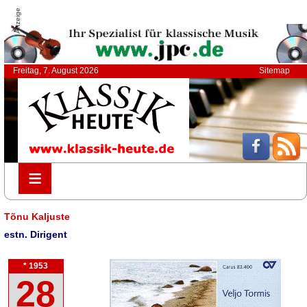
Anzeige
Freitag, 7. August 2026
Sitemap
≡
≡
Tõnu Kaljuste
estn. Dirigent
* 1953
28