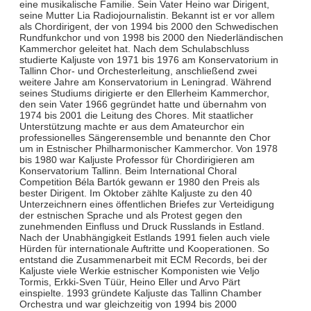
eine musikalische Familie. Sein Vater Heino war Dirigent,
seine Mutter Lia Radiojournalistin. Bekannt ist er vor allem
als Chordirigent, der von 1994 bis 2000 den Schwedischen
Rundfunkchor und von 1998 bis 2000 den Niederländischen
Kammerchor geleitet hat. Nach dem Schulabschluss
studierte Kaljuste von 1971 bis 1976 am Konservatorium in
Tallinn Chor- und Orchesterleitung, anschließend zwei
weitere Jahre am Konservatorium in Leningrad. Während
seines Studiums dirigierte er den Ellerheim Kammerchor,
den sein Vater 1966 gegründet hatte und übernahm von
1974 bis 2001 die Leitung des Chores. Mit staatlicher
Unterstützung machte er aus dem Amateurchor ein
professionelles Sängerensemble und benannte den Chor
um in Estnischer Philharmonischer Kammerchor. Von 1978
bis 1980 war Kaljuste Professor für Chordirigieren am
Konservatorium Tallinn. Beim International Choral
Competition Béla Bartók gewann er 1980 den Preis als
bester Dirigent. Im Oktober zählte Kaljuste zu den 40
Unterzeichnern eines öffentlichen Briefes zur Verteidigung
der estnischen Sprache und als Protest gegen den
zunehmenden Einfluss und Druck Russlands in Estland.
Nach der Unabhängigkeit Estlands 1991 fielen auch viele
Hürden für internationale Auftritte und Kooperationen. So
entstand die Zusammenarbeit mit ECM Records, bei der
Kaljuste viele Werkie estnischer Komponisten wie Veljo
Tormis, Erkki-Sven Tüür, Heino Eller und Arvo Pärt
einspielte. 1993 gründete Kaljuste das Tallinn Chamber
Orchestra und war gleichzeitig von 1994 bis 2000