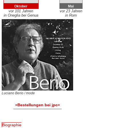
Oktober
Mai
vor 101 Jahren
vor 23 Jahren
in Oneglia bei Genua
in Rom
Luciano Berio / mode
»Bestellungen bei jpc«
Biographie