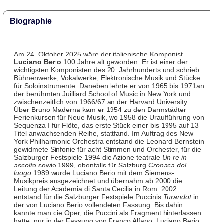
Biographie
Am 24. Oktober 2025 wäre der italienische Komponist
Luciano Berio
100 Jahre alt geworden. Er ist einer der
wichtigsten Komponisten des 20. Jahrhunderts und schrieb
Bühnenwerke, Vokalwerke, Elektronische Musik und Stücke
für Soloinstrumente. Daneben lehrte er von 1965 bis 1971an
der berühmten Juilliard School of Music in New York und
zwischenzeitlich von 1966/67 an der Harvard University.
Über Bruno Maderna kam er 1954 zu den Darmstädter
Ferienkursen für Neue Musik, wo 1958 die Uraufführung von
Sequenza I für Flöte, das erste Stück einer bis 1995 auf 13
Titel anwachsenden Reihe, stattfand. Im Auftrag des New
York Philharmonic Orchestra entstand die Leonard Bernstein
gewidmete Sinfonie für acht Stimmen und Orchester, für die
Salzburger Festspiele 1994 die Azione teatrale
Un re in
ascolto
sowie 1999, ebenfalls für Salzburg
Cronaca del
luogo
.1989 wurde Luciano Berio mit dem Siemens-
Musikpreis ausgezeichnet und übernahm ab 2000 die
Leitung der Academia di Santa Cecilia in Rom. 2002
entstand für die Salzburger Festspiele Puccinis
Turandot
in
der von Luciano Berio vollendeten Fassung. Bis dahin
kannte man die Oper, die Puccini als Fragment hinterlassen
hatte, nur in der Fassung von Franco Alfano. Luciano Berio