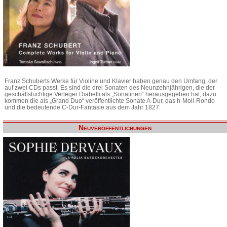
Franz Schuberts Werke für Violine und Klavier haben genau den Umfang, der
auf zwei CDs passt. Es sind die drei Sonaten des Neunzehnjährigen, die der
geschäftstüchtige Verleger Diabelli als „Sonatinen“ herausgegeben hat, dazu
kommen die als „Grand Duo“ veröffentlichte Sonate A-Dur, das h-Moll-Rondo
und die bedeutende C-Dur-Fantasie aus dem Jahr 1827.
Neuveröffentlichungen