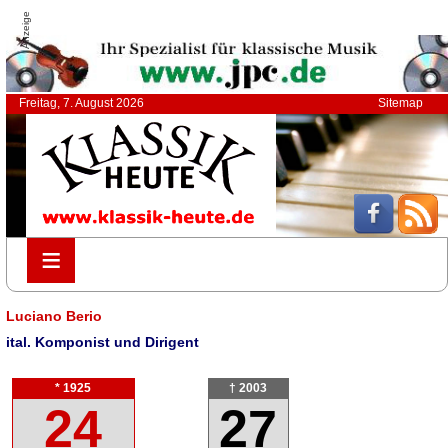
Anzeige
Freitag, 7. August 2026
Sitemap
≡
≡
Luciano Berio
ital. Komponist und Dirigent
* 1925
† 2003
24
27