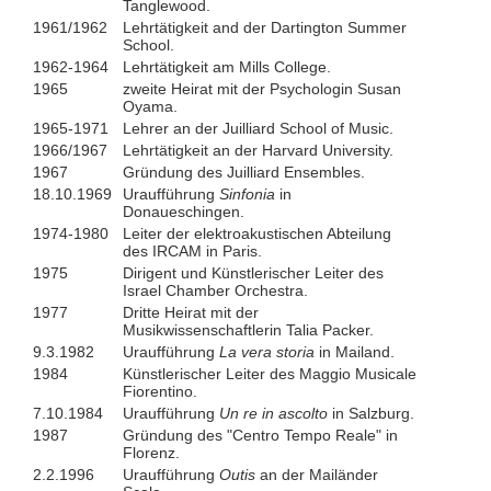
Tanglewood.
1961/1962
Lehrtätigkeit and der Dartington Summer
School.
1962-1964
Lehrtätigkeit am Mills College.
1965
zweite Heirat mit der Psychologin Susan
Oyama.
1965-1971
Lehrer an der Juilliard School of Music.
1966/1967
Lehrtätigkeit an der Harvard University.
1967
Gründung des Juilliard Ensembles.
18.10.1969
Uraufführung
Sinfonia
in
Donaueschingen.
1974-1980
Leiter der elektroakustischen Abteilung
des IRCAM in Paris.
1975
Dirigent und Künstlerischer Leiter des
Israel Chamber Orchestra.
1977
Dritte Heirat mit der
Musikwissenschaftlerin Talia Packer.
9.3.1982
Uraufführung
La vera storia
in Mailand.
1984
Künstlerischer Leiter des Maggio Musicale
Fiorentino.
7.10.1984
Uraufführung
Un re in ascolto
in Salzburg.
1987
Gründung des "Centro Tempo Reale" in
Florenz.
2.2.1996
Uraufführung
Outis
an der Mailänder