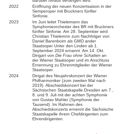
darüber hinaus verlängert wird.
2022
Eröffnung der neuen Konzertsaison in der
Semperoper mit Bruckners fünfter
Sinfonie.
2023
Im Juni leitet Thielemann das
Symphonieorchester des BR mit Bruckners
fünfter Sinfonie. Am 28. September wird
Christian Thielemnn zum Nachfolger von
Daniel Barenboim als GMD ander
Staatsoper Unter den Linden ab 1.
September 2024 ernannt. Am 14. Okt.
Dirigart von
Die Frau ohne Schatten
an
der Wiener Staatsoper und im Anschluss
Ernennung zu Ehrenmitglieder der Wiener
Staatsoper.
2024
Dirigat des Neujahrskonzert der Wiener
Philharmoniker (zum zweiten Mal nach
2019). Abschiedskonzert bei der
Sächsischen Staatskapelle Dresden am 7.,
8. und 9. Juli mit der achten Symphonie
von Gustav Mahler (Symphonie der
Tausend). Im Rahmen des
Abschiedskonzerts ernennt die Sächsische
Staatskapelle ihrem Chefdirigenten zum
Ehrendirigenten.