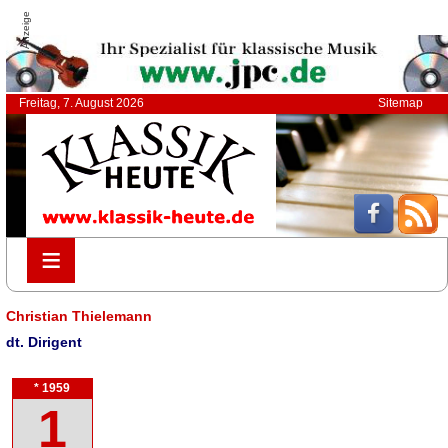
Anzeige
Freitag, 7. August 2026
Sitemap
≡
≡
Christian Thielemann
dt. Dirigent
* 1959
1