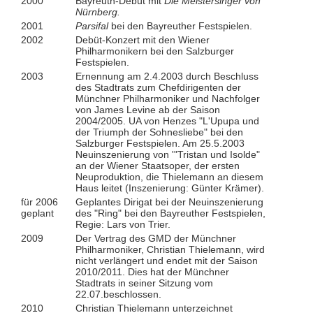
2000
Bayreuth-Debüt mit
Die Meistersinger von
Nürnberg.
2001
Parsifal
bei den Bayreuther Festspielen.
2002
Debüt-Konzert mit den Wiener
Philharmonikern bei den Salzburger
Festspielen.
2003
Ernennung am 2.4.2003 durch Beschluss
des Stadtrats zum Chefdirigenten der
Münchner Philharmoniker und Nachfolger
von James Levine ab der Saison
2004/2005. UA von Henzes "L'Upupa und
der Triumph der Sohnesliebe" bei den
Salzburger Festspielen. Am 25.5.2003
Neuinszenierung von '"Tristan und Isolde"
an der Wiener Staatsoper, der ersten
Neuproduktion, die Thielemann an diesem
Haus leitet (Inszenierung: Günter Krämer).
für 2006
Geplantes Dirigat bei der Neuinszenierung
geplant
des "Ring" bei den Bayreuther Festspielen,
Regie: Lars von Trier.
2009
Der Vertrag des GMD der Münchner
Philharmoniker, Christian Thielemann, wird
nicht verlängert und endet mit der Saison
2010/2011. Dies hat der Münchner
Stadtrats in seiner Sitzung vom
22.07.beschlossen.
2010
Christian Thielemann unterzeichnet