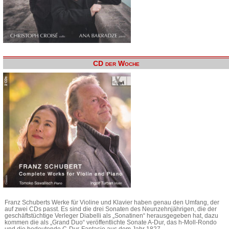
CD der Woche
Franz Schuberts Werke für Violine und Klavier haben genau den Umfang, der
auf zwei CDs passt. Es sind die drei Sonaten des Neunzehnjährigen, die der
geschäftstüchtige Verleger Diabelli als „Sonatinen“ herausgegeben hat, dazu
kommen die als „Grand Duo“ veröffentlichte Sonate A-Dur, das h-Moll-Rondo
und die bedeutende C-Dur-Fantasie aus dem Jahr 1827.