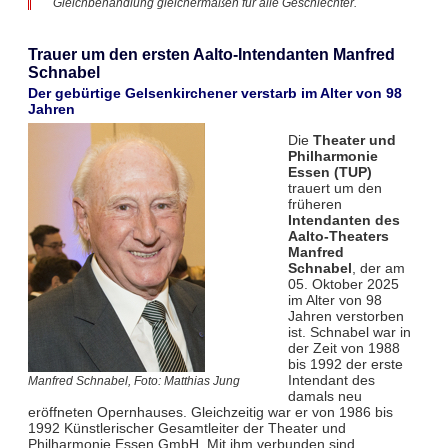
Gleichbehandlung gleichermaßen für alle Geschlechter.
Trauer um den ersten Aalto-Intendanten Manfred
Schnabel
Der gebürtige Gelsenkirchener verstarb im Alter von 98
Jahren
Die
Theater und
Philharmonie
Essen (TUP)
trauert um den
früheren
Intendanten des
Aalto-Theaters
Manfred
Schnabel
, der am
05. Oktober 2025
im Alter von 98
Jahren verstorben
ist. Schnabel war in
der Zeit von 1988
bis 1992 der erste
Intendant des
Manfred Schnabel, Foto: Matthias Jung
damals neu
eröffneten Opernhauses. Gleichzeitig war er von 1986 bis
1992 Künstlerischer Gesamtleiter der Theater und
Philharmonie Essen GmbH. Mit ihm verbunden sind