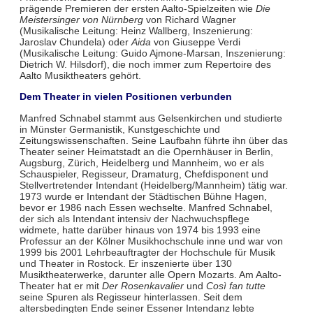
prägende Premieren der ersten Aalto-Spielzeiten wie
Die
Meistersinger von Nürnberg
von Richard Wagner
(Musikalische Leitung: Heinz Wallberg, Inszenierung:
Jaroslav Chundela) oder
Aida
von Giuseppe Verdi
(Musikalische Leitung: Guido Ajmone-Marsan, Inszenierung:
Dietrich W. Hilsdorf), die noch immer zum Repertoire des
Aalto Musiktheaters gehört.
Dem Theater in vielen Positionen verbunden
Manfred Schnabel stammt aus Gelsenkirchen und studierte
in Münster Germanistik, Kunstgeschichte und
Zeitungswissenschaften. Seine Laufbahn führte ihn über das
Theater seiner Heimatstadt an die Opernhäuser in Berlin,
Augsburg, Zürich, Heidelberg und Mannheim, wo er als
Schauspieler, Regisseur, Dramaturg, Chefdisponent und
Stellvertretender Intendant (Heidelberg/Mannheim) tätig war.
1973 wurde er Intendant der Städtischen Bühne Hagen,
bevor er 1986 nach Essen wechselte. Manfred Schnabel,
der sich als Intendant intensiv der Nachwuchspflege
widmete, hatte darüber hinaus von 1974 bis 1993 eine
Professur an der Kölner Musikhochschule inne und war von
1999 bis 2001 Lehrbeauftragter der Hochschule für Musik
und Theater in Rostock. Er inszenierte über 130
Musiktheaterwerke, darunter alle Opern Mozarts. Am Aalto-
Theater hat er mit
Der Rosenkavalier
und
Così fan tutte
seine Spuren als Regisseur hinterlassen. Seit dem
altersbedingten Ende seiner Essener Intendanz lebte