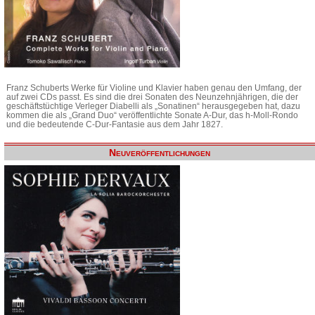
Franz Schuberts Werke für Violine und Klavier haben genau den Umfang, der
auf zwei CDs passt. Es sind die drei Sonaten des Neunzehnjährigen, die der
geschäftstüchtige Verleger Diabelli als „Sonatinen“ herausgegeben hat, dazu
kommen die als „Grand Duo“ veröffentlichte Sonate A-Dur, das h-Moll-Rondo
und die bedeutende C-Dur-Fantasie aus dem Jahr 1827.
Neuveröffentlichungen