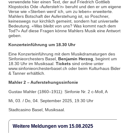
verwendete hier einen Text, der auf Friedrich Gottlieb
Klopstocks Ode ‹Aufersteh’n› beruht und den er um eigene
Verse wie «Sterben werd’ ich, um zu leben» erweiterte.
Mahlers Botschaft der Auferstehung ist, so Poschner,
keineswegs nur kirchlich gemeint, sondern hat universelle
Bedeutung. «Was bleibt von uns? Was kommt nach dem
Tod?» Auf diese Fragen könne Mahlers Musik eine Antwort
geben.
Konzerteinführung um 18.30 Uhr
Eine Konzerteinführung mit dem Musikdramaturgen des
Sinfonieorchesters Basel,
Benjamin Herzog
, beginnt um
18.30 Uhr im Musiksaal.
Tickets
sind online unter
www.sinfonieorchesterbasel.ch oder beim Kulturhaus Bider
& Tanner erhältlich.
Mahler 2 – Auferstehungssinfonie
Gustav Mahler (1860–1911): Sinfonie Nr. 2 c-Moll, A
Mi, 03. / Do, 04. September 2025, 19.30 Uhr
Stadtcasino Basel, Musiksaal.
Weitere Meldungen vom 15.08.2025