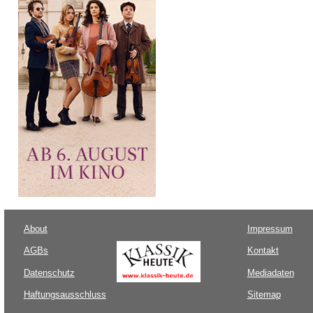
About
Impressum
AGBs
Kontakt
Datenschutz
Mediadaten
Haftungsausschluss
Sitemap