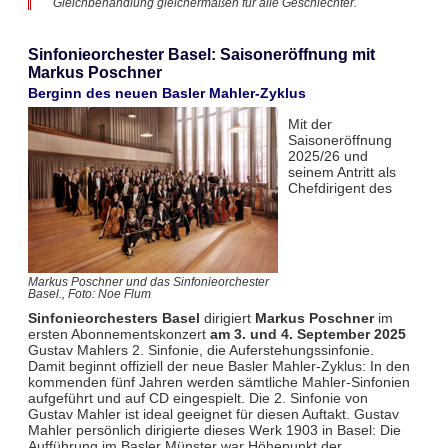
Gleichbehandlung gleichermaßen für alle Geschlechter.
Sinfonieorchester Basel: Saisoneröffnung mit
Markus Poschner
Berginn des neuen Basler Mahler-Zyklus
Mit der
Saisoneröffnung
2025/26 und
seinem Antritt als
Chefdirigent des
Markus Poschner und das Sinfonieorchester
Basel., Foto: Noe Flum
Sinfonieorchesters Basel
dirigiert
Markus Poschner
im
ersten Abonnementskonzert
am 3. und 4. September 2025
Gustav Mahlers 2. Sinfonie, die Auferstehungssinfonie.
Damit beginnt offiziell der neue Basler Mahler-Zyklus: In den
kommenden fünf Jahren werden sämtliche Mahler-Sinfonien
aufgeführt und auf CD eingespielt. Die 2. Sinfonie von
Gustav Mahler ist ideal geeignet für diesen Auftakt. Gustav
Mahler persönlich dirigierte dieses Werk 1903 in Basel: Die
Aufführung im Basler Münster war Höhepunkt der