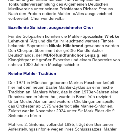
Tonkünstlerversammlung des Allgemeinen Deutschen
Musikvereins unter seinem Präsidenten Richard Strauss.
Nach den Proben notierte Mahler: «Alles ausgezeichnet
vorbereitet. Chor wundervoll.»
Exzellente Solisten, ausgezeichneter Chor
Für die Solopartien konnten die Mahler-Spezialistin
Wiebke
Lehmkuhl
(Alt) und die für ihr leuchtend warmes Timbre
bekannte Sopranistin
Nikola Hillebrand
gewonnen werden.
Den Chorpart übernimmt der größte Rundfunkchor
Deutschlands, der
MDR-Rundfunkchor Leipzig
, ein
Klangkörper mit großer Expertise und einem Repertoire von
nahezu 1000 Jahren Musikgeschichte.
Reiche Mahler-Tradition
Der 1971 in München geborene Markus Poschner knüpft
hier mit dem neuen Basler Mahler-Zyklus an eine reiche
Tradition an. Mahlers Werk, das in den 1970er-Jahren eine
Renaissance erfahren hat, wurde in Basel früh rezipiert.
Unter Moshe Atzmon und weiteren Chefdirigenten spielte
das Orchester ab 1975 wiederholt alle Mahler-Sinfonien.
Zuletzt war im November 2024 unter Sir Mark Elder die 9.
Sinfonie zu hören.
Mahlers 2. Sinfonie, vollendet 1895, trägt den Beinamen
Auferstehungssinfonie wegen ihres Schlusssatzes. Mahler