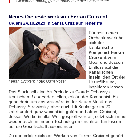
Gleichbehandlung gleichermaßen für alle Geschlechter.
Neues Orchesterwerk von Ferran Cruixent
UA am 24.10.2025 in Santa Cruz auf Teneriffa
Für sein neues
Orchesterwerk hat
sich der
katalanische
Komponist
Ferran
Cruixent
vom
Meer und dessen
Einfluss auf die
Kanarischen
Inseln, den Ort der
Uraufführung,
Ferran Cruixent, Foto: Quim Roser
inspirieren lassen.
Das Stück soll eine Art Prélude zu Claude Debussys
ikonischem
La mer
darstellen, erklärt der Komponist. Es
gehe darin um das Visionäre in der Neuen Musik das
Debussy, Strawinsky, aber auch Lili Boulanger im 20.
Jahrhundert ganz wesentlich gefördert haben. Cruixent,
dessen Werke in aller Welt gespielt werden, setzt sich immer
wieder auch mit neuen Technologien und ihren Einflüssen
auf die Gesellschaft auseinander.
Zu den erfolgreichsten Werken von Ferran Cruixent gehört