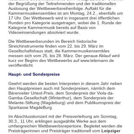
der Begrüßung der Teilnehmenden und der traditionellen
Auslosung der Wettbewerbsreihenfolge. Auftakt für die
Kammermusikensembles ist am Montag, 24.2., ebenfalls um
17 Uhr. Der Wettbewerb wird in insgesamt drei öffentlichen
Runden pro Kategorie ausgetragen, wobei die 1. Runde der
Kategorie Kammermusik bereits auf Basis von
Videoeinsendungen absolviert wurde.
Die Wettbewerbsrunden im Bereich historische
Streichinstrumente finden vom 22. bis 29. März im
Gesellschaftshaus statt, die Kammermusikensembles
messen sich vom 25. bis 28. März. Der genaue Ablauf wird
kurz vor Beginn des Wettbewerbs auf www.telemann.de
veröffentlicht.
Haupt- und Sonderpreise
Geehrt werden die besten Interpreten in diesem Jahr neben
den Hauptpreisen auch mit Sonderpreisen, nämlich dem
Bärenreiter Urtext-Preis, dem Sonderpreis der Viola-da-
Gamba-Gesellschaft (Winterthur), dem Sonderpreis der
Melante-Stiftung (Magdeburg) und dem Publikumspreis der
Sparkasse MagdeBurg.
Im Abschlusskonzert mit der Preisverleihung am Sonntag,
30.3., 11 Uhr, erklingen ausgwählte Werke aus dem
umfangreichen Wettbewerbsrepertoire. Begleitet werden die
Preisträgerinnen und Preisträger traditionell vom
Leipziger