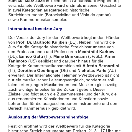
zum 30. März 2025
in Telemanns Geburtsstadt Magdeburg
veranstaltete Wettbewerb wird erstmals in seiner Geschichte
in zwei Kategorien ausgetragen: historische
Streichinstrumente (Barockvioline und Viola da gamba)
sowie Kammermusikensembles.
International besetzte Jury
Der Vorsitz der Jury für den Wettbewerb liegt in den Händen
von
Prof. Dr. Barthold Kuijken
(BE). Neben ihm wird die
Jury für die Kategorie historische Streichinstrumente von
den Professorinnen und Professoren
Mechthild Karkow
(DE),
Enrico Gatti
(IT),
Mime Brinkmann
(JP/SE),
Arnie
Tanimoto
(US) gebildet und darüber hinaus für die
Kategorie Kammermusikensembles mit
Alfredo Bernardini
(IT),
Dorothee Oberlinger
(DE) und
Nicholas Parle
(AU)
erweitert. Der Internationale Telemann-Wettbewerb ist nicht
nur ein musikalischer Leistungsvergleich, sondern er soll
talentierten jungen Musikerinnen und Musikern gleichzeitig
auch wichtige Impulse für die Zukunft geben. Dieser
Zielstellung folgt auch die Zusammenstellung der Jury, die
aus renommierten Künstlerinnen und Künstlern sowie
Lehrenden für die ausgeschriebenen Instrumente und den
Bereich Kammermusik gebildet wird.
Auslosung der Wettbewerbsreihenfolge
Festlich eröffnet wird der Wettbewerb für die Kategorie
historische Streichinstrumente am Freitag, 21.3., 17 Uhr, mit