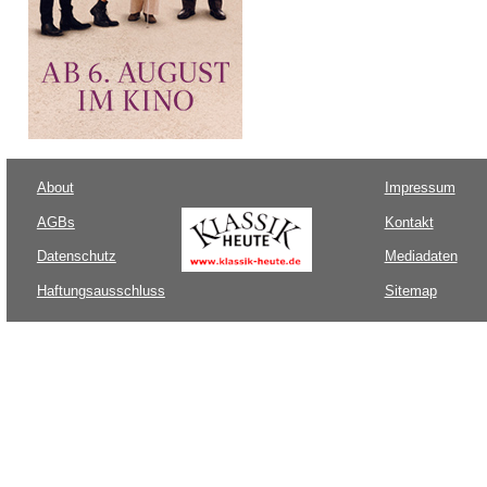
About
Impressum
AGBs
Kontakt
Datenschutz
Mediadaten
Haftungsausschluss
Sitemap