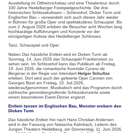
Ausstellung im Ottheinrichsbau und eine Theatertour durch
100 Jahre Heidelberger Festspielgeschichte. Die drei
historischen Schlosskulissen – Schlosshof, Dicker Turm und
Englischer Bau – verwandeln sich auch dieses Jahr wieder
in Bühnen für große Oper und spektakuläres Schauspiel. Bis
zum 2. August 2026 erleben die Besucher acht Wochen lang
hochkarätige Aufführungen und Konzerte vor der
einzigartigen Kulisse des Heidelberger Schlosses.
Tanz, Schauspiel und Oper
Neben
Das hässliche Entlein
wird im Dicken Turm ab
Sonntag, 14. Juni 2026 das Schauspiel
Frankenstein
zu
sehen sein. Im Schlosshof kann das Publikum ab Freitag,
19. Juni 2026, die romantische Komödie
Cyrano de
Bergerac
in der Regie von Intendant
Holger Schultze
erleben. Dort wird auch der gefeierte Oper
Carmen
von
Georges Bizet am Freitag, 10. Juli 2026,
wiederaufgenommen. Musikalisch wird das Programm durch
zahlreiche genreübergreifende Schlosskonzerte sowie
einem besonderen Event-Dinner ergänzt.
Entlein tanzen im Englischen Bau, Monster erobern den
Dicken Turm
Das hässliche Entlein
frei nach Hans Christian Andersen
wird in der Fassung von Natascha Kalmbach, Leiterin des
Jungen Theaters Heidelberg, am Donnerstag, 11. Juni 2026,