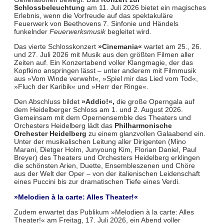
Schlossbeleuchtung
am 11. Juli 2026 bietet ein magisches
Erlebnis, wenn die Vorfreude auf das spektakuläre
Feuerwerk von Beethovens 7. Sinfonie und Händels
funkelnder
Feuerwerksmusik
begleitet wird.
Das vierte Schlosskonzert
»Cinemania«
wartet am 25., 26.
und 27. Juli 2026 mit Musik aus den größten Filmen aller
Zeiten auf. Ein Konzertabend voller Klangmagie, der das
Kopfkino anspringen lässt – unter anderem mit Filmmusik
aus »Vom Winde verweht«, »Spiel mir das Lied vom Tod«,
»Fluch der Karibik« und »Herr der Ringe«.
Den Abschluss bildet
»Addio!«,
die große Operngala auf
dem Heidelberger Schloss am 1. und 2. August 2026.
Gemeinsam mit dem Opernensemble des Theaters und
Orchesters Heidelberg lädt das
Philharmonische
Orchester Heidelberg
zu einem glanzvollen Galaabend ein.
Unter der musikalischen Leitung aller Dirigenten (Mino
Marani, Dietger Holm, Junyoung Kim, Florian Daniel, Paul
Breyer) des Theaters und Orchesters Heidelberg erklingen
die schönsten Arien, Duette, Ensembleszenen und Chöre
aus der Welt der Oper – von der italienischen Leidenschaft
eines Puccini bis zur dramatischen Tiefe eines Verdi.
»Melodien à la carte: Alles Theater!«
Zudem erwartet das Publikum »Melodien à la carte: Alles
Theater!« am Freitag, 17. Juli 2026, ein Abend voller