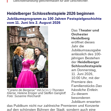
Gleichbehandlung gleichermaßen für alle Geschlechter.
Heidelberger Schlossfestspiele 2026 beginnen
Jubiläumsprogramm zu 100 Jahren Festspielgeschichte
vom 11. Juni bis 2. August 2026
Das T
heater und
Orchester
Heidelberg
eröffnet dieses
Jahr die
Jubiläumsausgabe
anlässlich des 100-
jährigen Bestehen
der
Heidelberger
Schlossfestspiele
am Donnerstag,
11. Juni 2026,
10:00 Uhr, mit der
Premiere des
Familienstücks
Das
hässliche Entlein.
"Cyrano de Bergerac" mit (v.l.n.r.) Thorsten
Zu diesem
Hierse, Helene Krüger und Steffen Gangloff.
Foto: Susanne Reichardt
besonderen
Jubiläum erwarten
das Publikum nicht nur zahlreiche Premieren und Konzerte
auf den schönsten Bühnen der Stadt, sondern auch eine