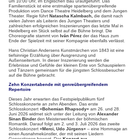
um 10:00 Uhr, im Englischen Bau uraufgeführt. Das
Familienstück ist eine erstmalige spartenübergreifende
Produktion vom Dance Theatre Heidelberg und dem Jungen
Theater. Regie führt
Natascha Kalmbach,
die damit nach
vielen Jahren als Leiterin des Jungen Theaters und
zahlreichen erfolgreichen Inszenierungen das letzte Mal in
Heidelberg ein Stück selbst auf die Bühne bringt. Die
Choreografie stammt von
Iván Pérez
der das Haus zum
Ende der Spielzeit mit seiner Kompagnie ebenfalls verlässt.
Hans Christian Andersens Kunstmärchen von 1843 ist eine
tiefsinnige Erzählung über Ausgrenzung und
Außenseitertum. In dieser Inszenierung werden die
Erlebnisse und Gefühle der kleinen Ente von Schauspielern
und Tänzern gemeinsam für die jüngsten Schlossbesucher
auf die Bühne gebracht.
Zehn Konzertabende mit genreübergreifendem
Repertoire
Dieses Jahr erwarten das Festspielpublikum fünf
Schlosskonzerte an zehn Abenden. Das erste
Schlosskonzert
»Bohemian Rhapsody«
am 26. und 28.
Juni 2026 widmet sich unter der Leitung von
Alexander
Sinan Binder
den Meisterwerken der böhmischen
Romantik. Darauf folgt am 2. und 3. Juli 2026 das zweite
Schlosskonzert
»Merci, Udo Jürgens«
– eine Hommage an
einen Ausnahmekünstler, der mit seinen Liedern
Generationen bewegt. Das
Konzert zur