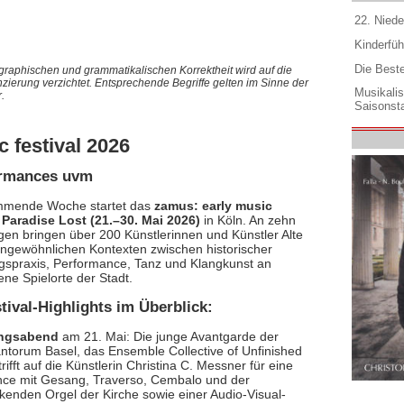
22. Niede
Kinderfüh
Die Best
graphischen und grammatikalischen Korrektheit wird auf die
nzierung verzichtet. Entsprechende Begriffe gelten im Sinne der
Musikali
.
Saisonsta
c festival 2026
formances uvm
ommende Woche startet das
zamus: early music
– Paradise Lost (21.–30. Mai 2026)
in Köln. An zehn
agen bringen über 200 Künstlerinnen und Künstler Alte
ungewöhnlichen Kontexten zwischen historischer
gspraxis, Performance, Tanz und Klangkunst an
ne Spielorte der Stadt.
tival-Highlights im Überblick:
ungsabend
am 21. Mai: Die junge Avantgarde der
ntorum Basel, das Ensemble Collective of Unfinished
trifft auf die Künstlerin Christina C. Messner für eine
ce mit Gesang, Traverso, Cembalo und der
kenden Orgel der Kirche sowie einer Audio-Visual-