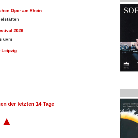
tschen Oper am Rhein
elstätten
estival 2026
es uvm
r Leipzig
en der letzten 14 Tage
▲