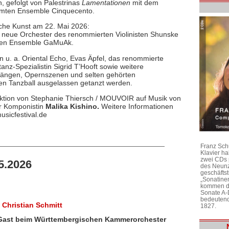
on, gefolgt von Palestrinas
Lamentationen
mit dem
hmten Ensemble Cinquecento.
che Kunst am 22. Mai 2026:
neue Orchester des renommierten Violinisten Shunske
chen Ensemble GaMuAk.
n u. a. Oriental Echo, Evas Äpfel, das renommierte
nz-Spezialistin Sigrid T’Hooft sowie weitere
ängen, Opernszenen und selten gehörten
en Tanzball ausgelassen getanzt werden.
duktion von Stephanie Thiersch / MOUVOIR auf Musik von
er Komponistin
Malika Kishino.
Weitere Informationen
sicfestival.de
Franz Sch
Klavier h
zwei CDs 
5.2026
des Neunz
geschäftst
„Sonatine
kommen di
Sonate A-
bedeutend
 Christian Schmitt
1827.
zu Gast beim Württembergischen Kammerorchester