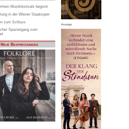
rrhein Musikfestivals beginnt
rung in der Wiener Staatsoper
en zum Schluss
Anzeige
scher Spaziergang zum
rt
Neue Besprechungen