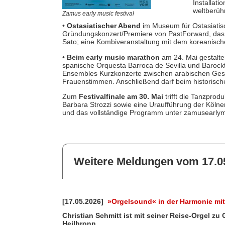
Installati
weltberü
Zamus early music festival
•
Ostasiatischer Abend
im Museum für Ostasiatis
Gründungskonzert/Premiere von PastForward, das 
Sato; eine Kombiveranstaltung mit dem koreanis
•
Beim early music marathon
am 24. Mai gestalte
spanische Orquesta Barroca de Sevilla und Barockta
Ensembles Kurzkonzerte zwischen arabischen Ges
Frauenstimmen. Anschließend darf beim historisch
Zum
Festivalfinale am 30. Mai
trifft die Tanzpro
Barbara Strozzi sowie eine Uraufführung der Köln
und das vollständige Programm unter zamusearlymu
Weitere Meldungen vom 17.0
[17.05.2026]
»Orgelsound« in der Harmonie mit
Christian Schmitt ist mit seiner Reise-Orgel 
Heilbronn