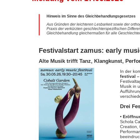
Hinweis im Sinne des Gleichbehandlungsgesetzes
Aus Gründen der leichteren Lesbarkeit sowie der ortho
Praxis der verkürzten geschlechterspezifischen Differe
Gleichbehandlung gleichermaßen für alle Geschlechter
Festivalstart zamus: early musi
Alte Musik trifft Tanz, Klangkunst, Per
In der k
festival 
Festivalt
Musik in 
Aufführun
verschiede
Drei Fes
•
Eröffn
Schola Ca
Creation, 
Performan
beeindruc