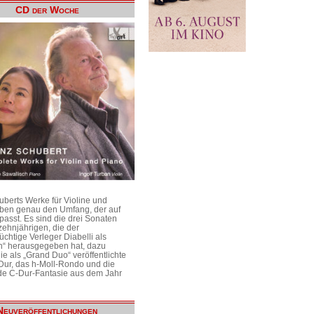
CD der Woche
uberts Werke für Violine und
aben genau den Umfang, der auf
passt. Es sind die drei Sonaten
ehnjährigen, die der
üchtige Verleger Diabelli als
n“ herausgegeben hat, dazu
e als „Grand Duo“ veröffentlichte
Dur, das h-Moll-Rondo und die
e C-Dur-Fantasie aus dem Jahr
Neuveröffentlichungen