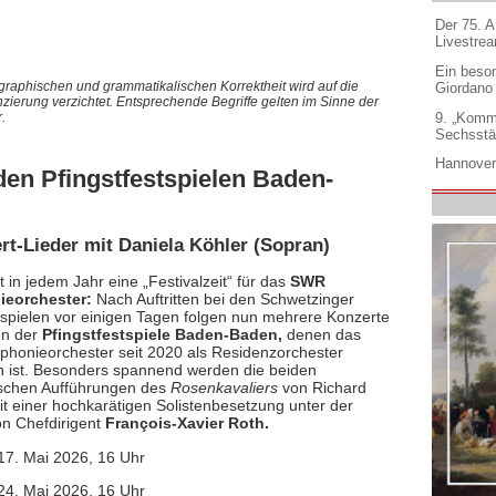
Der 75. 
Livestre
Ein beso
graphischen und grammatikalischen Korrektheit wird auf die
Giordano
nzierung verzichtet. Entsprechende Begriffe gelten im Sinne der
9. „Komm
.
Sechsstä
Hannover
n Pfingstfestspielen Baden-
t-Lieder mit Daniela Köhler (Sopran)
t in jedem Jahr eine „Festivalzeit“ für das
SWR
eorchester:
Nach Auftritten bei den Schwetzinger
pielen vor einigen Tagen folgen nun mehrere Konzerte
n der
Pfingstfestspiele Baden-Baden,
denen das
onieorchester seit 2020 als Residenzorchester
 ist. Besonders spannend werden die beiden
schen Aufführungen des
Rosenkavaliers
von Richard
it einer hochkarätigen Solistenbesetzung unter der
on Chefdirigent
François-Xavier Roth.
17. Mai 2026, 16 Uhr
24. Mai 2026, 16 Uhr