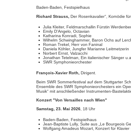
Baden-Baden, Festspielhaus
Richard Strauss,
Der Rosenkavalier“, Komödie für 
Julia Kleiter, Feldmarschallin Fürstin Werdenbe
Emily D'Angelo, Octavian
Katharina Konradi, Sophie
Wilhelm Schwinghammer, Baron Ochs auf Ler
Roman Trekel, Herr von Faninal
Daniela Köhler, Jungfer Marianne Leitmetzerin
Norbert Ernst, Valzacchi
Jonathan Tetelman, Ein italienischer Sänger u.a
SWR Symphonieorchester
François-Xavier Roth,
Dirigent.
Beim SWR Sommerfestival auf dem Stuttgarter Schlo
Ensemble des SWR Symphonieorchesters ein Open-
Musik“ mit anschließender Instrumenten-Bastelaktio
Konzert "Von Versailles nach Wien"
Samstag, 23. Mai 2026
, 18 Uhr
Baden-Baden, Festspielhaus
Jean-Baptiste Lully, Suite aus „Le Bourgeois 
Wolfgang Amadeus Mozart, Konzert für Klavier