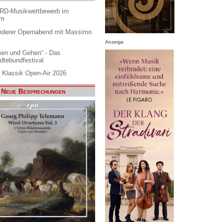
ARD-Musikwettbewerb im
am
nderer Opernabend mit Massimo
Anzeige
en und Gehen“ - Das
dtebundfestival
 Klassik Open-Air 2026
Neue Besprechungen