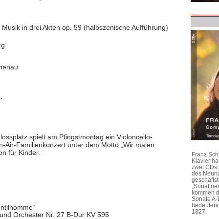
Musik in drei Akten op. 59 (halbszenische Aufführung)
rg
chenau
.
ssplatz spielt am Pfingstmontag ein Violoncello-
Air-Familienkonzert unter dem Motto „Wir malen
n für Kinder.
Franz Sch
Klavier h
zwei CDs 
des Neunz
geschäftst
„Sonatine
kommen di
Sonate A-
bedeutend
Gentilhomme“
1827.
 und Orchester Nr. 27 B-Dur KV 595