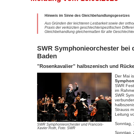
Hinweis im Sinne des Gleichbehandlungsgesetzes
Aus Gründen der leichteren Lesbarkeit sowie der ortho
Praxis der verkürzten geschlechterspezifischen Differe
Gleichbehandlung gleichermaßen für alle Geschlechter
SWR Symphonieorchester bei de
Baden
"Rosenkavalier" halbszenisch und Rücker
Der Mai is
Symphoni
SWR Fests
im Rahme
SWR Symph
verbunden
halbszeni
Strauss m
Leitung v
Sonntag, 
SWR Symphonieorchester und Francois-
Xavier Roth, Foto: SWR
Sonntag, 