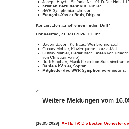
Joseph Haydn, Sinfonie Nr. 101 D-Dur Hob. I:1
Kristian Bezuidenhout,
Klavier
SWR Symphonieorchester
François-Xavier Roth,
Dirigent
Konzert „Ich atmet' einen linden Duft“
Donnerstag, 21. Mai 2026
, 19 Uhr
Baden-Baden, Kurhaus, Weinbrennersaal
Gustav Mahler, Klavierquartettsatz a-Moll
Gustav Mahler, Lieder nach Texten von Friedric
von Christian Favre)
Rudi Stephan, Musik für sieben Saiteninstrume
Daniela Köhler,
Sopran
Mitglieder des SWR Symphonieorchesters
.
Weitere Meldungen vom 16.0
[16.05.2026]
ARTE-TV: Die besten Orchester de