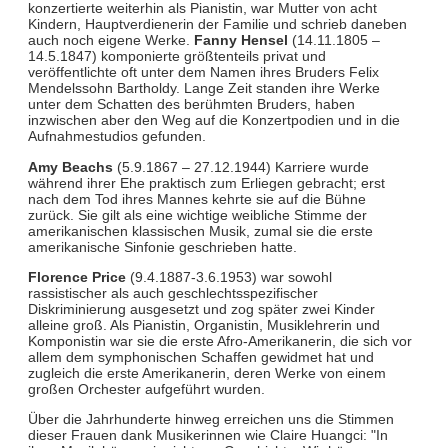
konzertierte weiterhin als Pianistin, war Mutter von acht
Kindern, Hauptverdienerin der Familie und schrieb daneben
auch noch eigene Werke.
Fanny Hensel
(14.11.1805 –
14.5.1847) komponierte größtenteils privat und
veröffentlichte oft unter dem Namen ihres Bruders Felix
Mendelssohn Bartholdy. Lange Zeit standen ihre Werke
unter dem Schatten des berühmten Bruders, haben
inzwischen aber den Weg auf die Konzertpodien und in die
Aufnahmestudios gefunden.
Amy Beachs
(5.9.1867 – 27.12.1944) Karriere wurde
während ihrer Ehe praktisch zum Erliegen gebracht; erst
nach dem Tod ihres Mannes kehrte sie auf die Bühne
zurück. Sie gilt als eine wichtige weibliche Stimme der
amerikanischen klassischen Musik, zumal sie die erste
amerikanische Sinfonie geschrieben hatte.
Florence Price
(9.4.1887-3.6.1953) war sowohl
rassistischer als auch geschlechtsspezifischer
Diskriminierung ausgesetzt und zog später zwei Kinder
alleine groß. Als Pianistin, Organistin, Musiklehrerin und
Komponistin war sie die erste Afro-Amerikanerin, die sich vor
allem dem symphonischen Schaffen gewidmet hat und
zugleich die erste Amerikanerin, deren Werke von einem
großen Orchester aufgeführt wurden.
Über die Jahrhunderte hinweg erreichen uns die Stimmen
dieser Frauen dank Musikerinnen wie Claire Huangci: "In