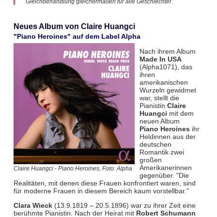
Gleichbehandlung gleichermaßen für alle Geschlechter.
Neues Album von Claire Huangci
"Piano Heroines" auf dem Label Alpha
Nach ihrem Album
Made In USA
(Alpha1071), das
ihren
amerikanischen
Wurzeln gewidmet
war, stellt die
Pianistin
Claire
Huangci
mit dem
neuen Album
Piano Heroines
ihr
Heldinnen aus der
deutschen
Romantik zwei
großen
Amerikanerinnen
Claire Huangci - Piano Heroines, Foto: Alpha
gegenüber. "Die
Realitäten, mit denen diese Frauen konfrontiert waren, sind
für moderne Frauen in diesem Bereich kaum vorstellbar."
Clara Wieck
(13.9.1819 – 20.5.1896) war zu ihrer Zeit eine
berühmte Pianistin. Nach der Heirat mit
Robert Schumann