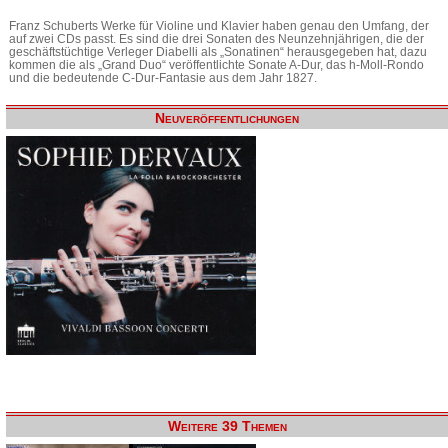
Franz Schuberts Werke für Violine und Klavier haben genau den Umfang, der
auf zwei CDs passt. Es sind die drei Sonaten des Neunzehnjährigen, die der
geschäftstüchtige Verleger Diabelli als „Sonatinen“ herausgegeben hat, dazu
kommen die als „Grand Duo“ veröffentlichte Sonate A-Dur, das h-Moll-Rondo
und die bedeutende C-Dur-Fantasie aus dem Jahr 1827.
Neuveröffentlichungen
Weitere 39 Themen